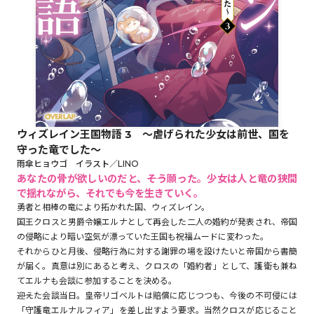
ロサージュノベルス
コミックガルド
ウィズレイン王国物語 3 ～虐げられた少女は前世、国を
守った竜でした～
コミッククリエ
雨傘ヒョウゴ イラスト／LINO
あなたの骨が欲しいのだと、――そう願った。少女は人と竜の狭間
で揺れながら、それでも今を生きていく。
勇者と相棒の竜により拓かれた国、ウィズレイン。
国王クロスと男爵令嬢エルナとして再会した二人の婚約が発表され、帝国
リキューレ
の侵略により暗い空気が漂っていた王国も祝福ムードに変わった。
それからひと月後、侵略行為に対する謝罪の場を設けたいと帝国から書簡
が届く。真意は別にあると考え、クロスの「婚約者」として、護衛も兼ね
てエルナも会談に参加することを決める。
コミックパルフェ
――迎えた会談当日。皇帝リゴベルトは賠償に応じつつも、今後の不可侵には
「守護竜エルナルフィア」を差し出すよう要求。当然クロスが応じること