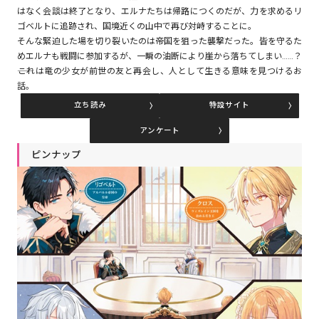
はなく会談は終了となり、エルナたちは帰路につくのだが、力を求めるリ
ゴベルトに追跡され、国境近くの山中で再び対峙することに。
そんな緊迫した場を切り裂いたのは帝国を狙った襲撃だった。皆を守るた
コミックエッセイ
めエルナも戦闘に参加するが、一瞬の油断により崖から落ちてしまい……？
――これは竜の少女が前世の友と再会し、人として生きる意味を見つけるお
閉じる
話。
立ち読み
特設サイト
アンケート
ピンナップ