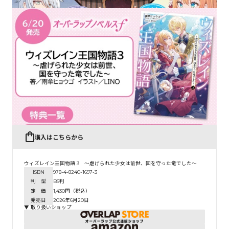
購入はこちらから
ウィズレイン王国物語 3 ～虐げられた少女は前世、国を守った竜でした～
ISBN
978-4-8240-1697-3
判 型
B6判
定 価
1,430円（税込）
発売日
2026年6月20日
▼ 取り扱いショップ