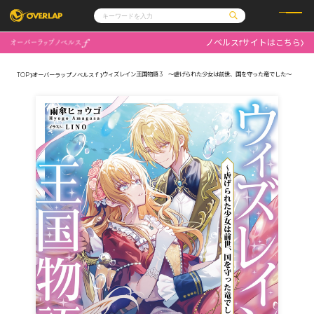
ノベルスfサイトはこちら
コミック
ライトノベル
コミックガルド
文庫
ウィズレイン王国物語 3 ～虐げられた少女は前世、国を守った竜でした～
TOP
オーバーラップノベルスｆ
コミッククリエ
ノベルス
LiQulle
ノベルスf
ラブパルフェ
ロサージュノベルス
その他
通販・NEWS
コミックエッセイ
OVERLAP STORE
ポケットモンスター
オーバーラップ広報室
アニメ
ゲーム
企業
会社概要
オーバーラップ文庫
採用情報
アクセス
オーバーラップホールディングス
お問い合わせはこちら
オーバーラップノベルス
オーバーラップノベルスf