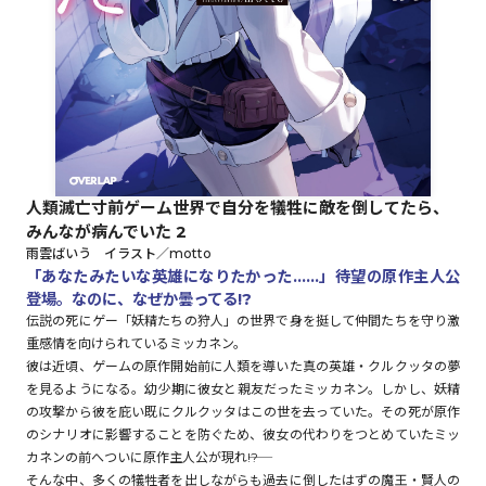
ロサージュノベルス
コミックガルド
人類滅亡寸前ゲーム世界で自分を犠牲に敵を倒してたら、
みんなが病んでいた 2
コミッククリエ
雨雲ばいう イラスト／motto
「あなたみたいな英雄になりたかった……」待望の原作主人公
登場。なのに、なぜか曇ってる!?
伝説の死にゲー「妖精たちの狩人」の世界で身を挺して仲間たちを守り激
重感情を向けられているミッカネン。
リキューレ
彼は近頃、ゲームの原作開始前に人類を導いた真の英雄・クルクッタの夢
を見るようになる。幼少期に彼女と親友だったミッカネン。しかし、妖精
の攻撃から彼を庇い既にクルクッタはこの世を去っていた。その死が原作
のシナリオに影響することを防ぐため、彼女の代わりをつとめていたミッ
コミックパルフェ
カネンの前へついに原作主人公が現れ――!?
そんな中、多くの犠牲者を出しながらも過去に倒したはずの魔王・賢人の