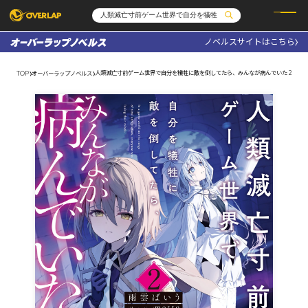
ノベルスサイトはこちら
コミック
ライトノベル
コミックガルド
文庫
人類滅亡寸前ゲーム世界で自分を犠牲に敵を倒してたら、みんなが病んでいた 2
TOP
オーバーラップノベルス
コミッククリエ
ノベルス
LiQulle
ノベルスf
ラブパルフェ
ロサージュノベルス
その他
通販・NEWS
コミックエッセイ
OVERLAP STORE
ポケットモンスター
オーバーラップ広報室
アニメ
ゲーム
企業
会社概要
オーバーラップ文庫
採用情報
アクセス
オーバーラップホールディングス
お問い合わせはこちら
オーバーラップノベルス
オーバーラップノベルスf