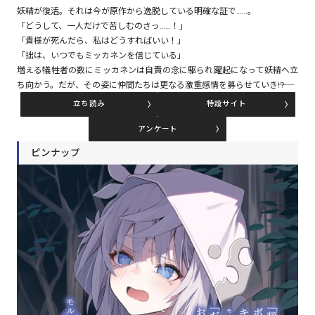
妖精が復活。それは今が原作から逸脱している明確な証で……。
「どうして、一人だけで苦しむのさっ……！」
「貴様が死んだら、私はどうすればいい！」
コミックエッセイ
「拙は、いつでもミッカネンを信じている」
増える犠牲者の数にミッカネンは自責の念に駆られ躍起になって妖精へ立
閉じる
ち向かう。だが、その姿に仲間たちは更なる激重感情を募らせていき――!?
立ち読み
特設サイト
アンケート
ピンナップ