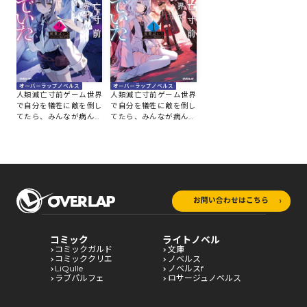
オーバーラップノベルス
オーバーラップノベルス
人類滅亡寸前ゲーム世界
人類滅亡寸前ゲーム世界
で自分を犠牲に敵を倒し
で自分を犠牲に敵を倒し
てたら、みんなが病んで
てたら、みんなが病んで
いた 2
いた 1
お問い合わせはこちら
コミック
ライトノベル
コミックガルド
文庫
コミッククリエ
ノベルス
LiQulle
ノベルスf
ラブパルフェ
ロサージュノベルス