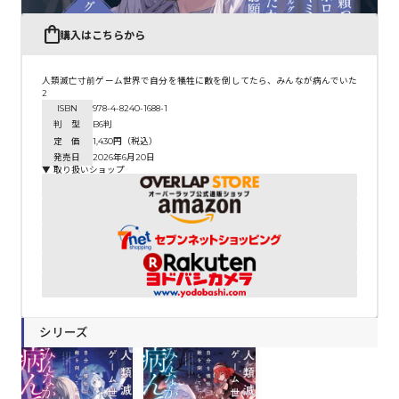
購入はこちらから
人類滅亡寸前ゲーム世界で自分を犠牲に敵を倒してたら、みんなが病んでいた
2
ISBN
978-4-8240-1688-1
判 型
B6判
定 価
1,430円（税込）
発売日
2026年6月20日
▼ 取り扱いショップ
シリーズ