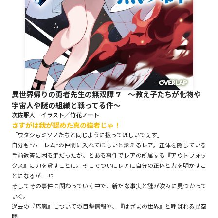
ロサージュノベルス
コミックガルド
異世界帰りの勇者先生の無双譚 7 ～教え子たちが化物や
宇宙人や謎の組織と戦ってる件～
コミッククリエ
次佐駆人 イラスト／竹花ノート
さすがは我が認めた真の強者じゃ！
「ワタシもミソノたちと同じように扱ってほしいでぇす」
自分も“ハーレム”の仲間に入れてほしいと訴えるレア。正体を隠している
手前返答に困る走だったが、とある事件でレアの所属する『アウトフォッ
リキューレ
クス』に力を貸すことに。そこでついにレアに自分の正体と力を明かすこ
とになるが……!?
そしてその事件に関わっていく中で、新たな事実と謎が次々に見つかって
いく。
コミックパルフェ
過去の『応魔』についての目撃情報や、『はざまの世界』と呼ばれる異空
間。