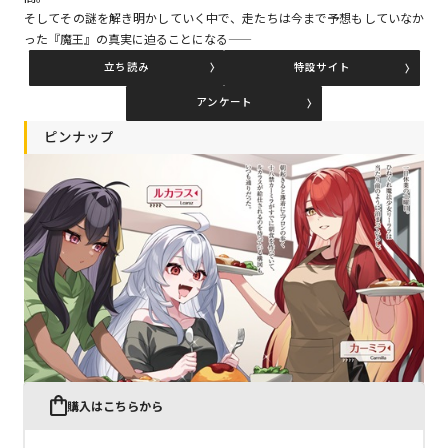
そしてその謎を解き明かしていく中で、走たちは今まで予想もしていなか
った『魔王』の真実に迫ることになる――
コミックエッセイ
立ち読み
特設サイト
閉じる
アンケート
ピンナップ
購入はこちらから