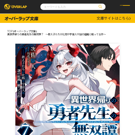
文庫サイトはこちら
コミック
ライトノベル
コミックガルド
文庫
TOP
オーバーラップ文庫
コミッククリエ
ノベルス
異世界帰りの勇者先生の無双譚 7 ～教え子たちが化物や宇宙人や謎の組織と戦ってる件～
LiQulle
ノベルスf
ラブパルフェ
ロサージュノベルス
その他
通販・NEWS
コミックエッセイ
OVERLAP STORE
ポケットモンスター
オーバーラップ広報室
アニメ
ゲーム
企業
会社概要
オーバーラップ文庫
採用情報
アクセス
オーバーラップホールディングス
お問い合わせはこちら
オーバーラップノベルス
オーバーラップノベルスf