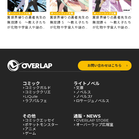
オーバーラップ文庫
オーバーラップ文庫
オーバーラップ文庫
オ
の
異世界帰りの勇者先生の
異世界帰りの勇者先生の
異世界帰りの勇者先生の
異
たち
無双譚 6 ～教え子たち
無双譚 5 ～教え子たち
無双譚 4 ～教え子たち
無
組
が化物や宇宙人や謎の組
が化物や宇宙人や謎の組
が化物や宇宙人や謎の組
が
織と戦ってる件～
織と戦ってる件～
織と戦ってる件～
織
お問い合わせはこちら
コミック
ライトノベル
コミックガルド
文庫
コミッククリエ
ノベルス
LiQulle
ノベルスf
ラブパルフェ
ロサージュノベルス
その他
通販・NEWS
コミックエッセイ
OVERLAP STORE
ポケットモンスター
オーバーラップ広報室
アニメ
ゲーム