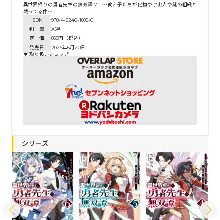
異世界帰りの勇者先生の無双譚 7 ～教え子たちが化物や宇宙人や謎の組織と
戦ってる件～
ISBN
978-4-8240-1685-0
判 型
A6判
定 価
858円（税込）
発売日
2026年6月20日
▼ 取り扱いショップ
シリーズ