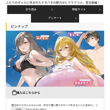
ふたりのギャルに挟まれたドタバタの脱力ゆとりラブコメ、宮古島編！
立ち読み
特設サイト
コミックエッセイ
アンケート
閉じる
ピンナップ
購入はこちらから
脱力ゆとりギャルちゃんは、全力で僕に寄りかかって生きることに決めた。 2
ISBN
978-4-8240-1683-6