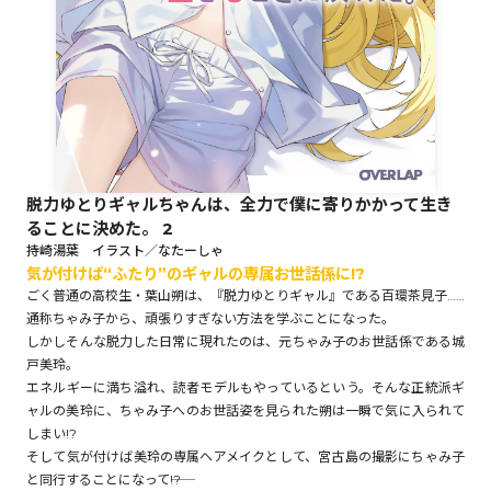
ロサージュノベルス
コミックガルド
脱力ゆとりギャルちゃんは、全力で僕に寄りかかって生き
ることに決めた。 2
コミッククリエ
持崎湯葉 イラスト／なたーしゃ
気が付けば“ふたり”のギャルの専属お世話係に!?
ごく普通の高校生・葉山朔は、『脱力ゆとりギャル』である百環茶見子……
通称ちゃみ子から、頑張りすぎない方法を学ぶことになった。
しかしそんな脱力した日常に現れたのは、元ちゃみ子のお世話係である城
リキューレ
戸美玲。
エネルギーに満ち溢れ、読者モデルもやっているという。そんな正統派ギ
ャルの美玲に、ちゃみ子へのお世話姿を見られた朔は一瞬で気に入られて
しまい!?
そして気が付けば美玲の専属ヘアメイクとして、宮古島の撮影にちゃみ子
コミックパルフェ
と同行することになって――!?