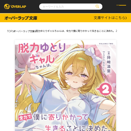
文庫サイトはこちら
コミック
ライトノベル
コミックガルド
文庫
脱力ゆとりギャルちゃんは、全力で僕に寄りかかって生きることに決めた。 2
TOP
オーバーラップ文庫
コミッククリエ
ノベルス
LiQulle
ノベルスf
ラブパルフェ
ロサージュノベルス
その他
通販・NEWS
コミックエッセイ
OVERLAP STORE
ポケットモンスター
オーバーラップ広報室
アニメ
ゲーム
企業
会社概要
オーバーラップ文庫
採用情報
アクセス
オーバーラップホールディングス
お問い合わせはこちら
オーバーラップノベルス
オーバーラップノベルスf