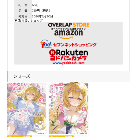
判 型
A6判
定 価
759円（税込）
発売日
2026年6月20日
▼ 取り扱いショップ
シリーズ