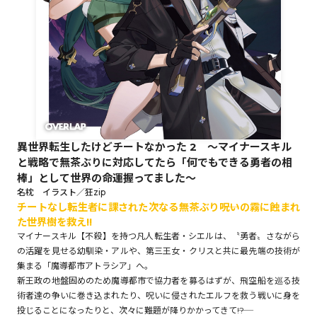
ロサージュノベルス
コミックガルド
異世界転生したけどチートなかった 2 ～マイナースキル
と戦略で無茶ぶりに対応してたら「何でもできる勇者の相
コミッククリエ
棒」として世界の命運握ってました～
名枕 イラスト／狂zip
チートなし転生者に課された次なる無茶ぶり――呪いの霧に蝕まれ
た世界樹を救え!!
リキューレ
マイナースキル【不殺】を持つ凡人転生者・シエルは、〝勇者〟さながら
の活躍を見せる幼馴染・アルや、第三王女・クリスと共に最先端の技術が
集まる「魔導都市アトラシア」へ。
新王政の地盤固めのため魔導都市で協力者を募るはずが、飛空船を巡る技
コミックパルフェ
術者達の争いに巻き込まれたり、呪いに侵されたエルフを救う戦いに身を
投じることになったりと、次々に難題が降りかかってきて――!?