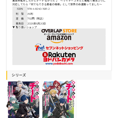
異世界転生したけどチートなかった 2 ～マイナースキルと戦略で無茶ぶりに
対応してたら「何でもできる勇者の相棒」として世界の命運握ってました～
ISBN
978-4-8240-1681-2
判 型
A6判
定 価
792円（税込）
発売日
2026年6月20日
▼ 取り扱いショップ
シリーズ