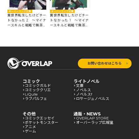
オーバーラップ文庫
オーバーラップ文庫
異世界転生したけどチー
異世界転生したけどチー
トなかった 1 ～マイナ
トなかった 2 ～マイナ
ースキルと戦略で無茶ぶ
ースキルと戦略で無茶ぶ
りに対応してたら「何で
りに対応してたら「何で
もできる勇者の相棒」と
もできる勇者の相棒」と
して世界の命運握ってま
して世界の命運握ってま
した～
した～
お問い合わせはこちら
コミック
ライトノベル
コミックガルド
文庫
コミッククリエ
ノベルス
LiQulle
ノベルスf
ラブパルフェ
ロサージュノベルス
その他
通販・NEWS
コミックエッセイ
OVERLAP STORE
ポケットモンスター
オーバーラップ広報室
アニメ
ゲーム