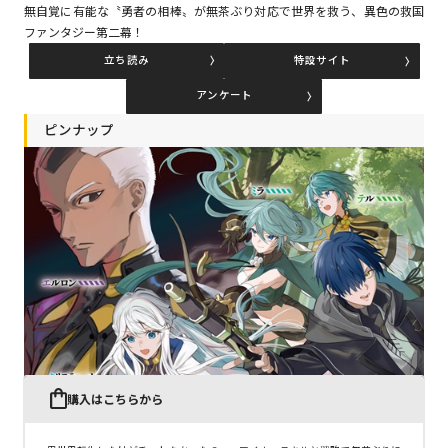
無自覚に有能な〝勇者の相棒〟が無茶ぶり対応で世界を救う、異色の救国
ファンタジー第二幕！
立ち読み
特設サイト
コミックエッセイ
アンケート
閉じる
ピンナップ
購入はこちらから