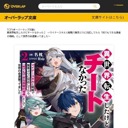
文庫サイトはこちら
コミック
ライトノベル
コミックガルド
文庫
TOP
オーバーラップ文庫
コミッククリエ
ノベルス
異世界転生したけどチートなかった 2 ～マイナースキルと戦略で無茶ぶりに対応してたら「何でもできる勇者
LiQulle
ノベルスf
の相棒」として世界の命運握ってました～
ラブパルフェ
ロサージュノベルス
その他
通販・NEWS
コミックエッセイ
OVERLAP STORE
ポケットモンスター
オーバーラップ広報室
アニメ
ゲーム
企業
会社概要
オーバーラップ文庫
採用情報
アクセス
オーバーラップホールディングス
お問い合わせはこちら
オーバーラップノベルス
オーバーラップノベルスf