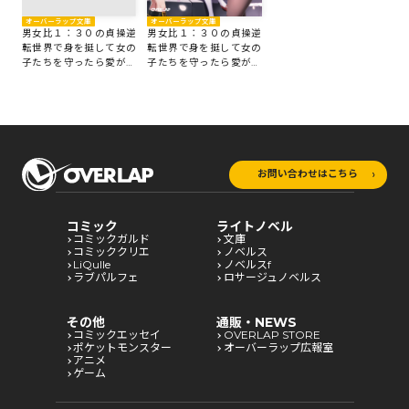
オーバーラップ文庫
オーバーラップ文庫
男女比１：３０の貞操逆
男女比１：３０の貞操逆
転世界で身を挺して女の
転世界で身を挺して女の
子たちを守ったら愛が重
子たちを守ったら愛が重
くなりすぎた 2
くなりすぎた 1
お問い合わせはこちら
コミック
ライトノベル
コミックガルド
文庫
コミッククリエ
ノベルス
LiQulle
ノベルスf
ラブパルフェ
ロサージュノベルス
その他
通販・NEWS
コミックエッセイ
OVERLAP STORE
ポケットモンスター
オーバーラップ広報室
アニメ
ゲーム