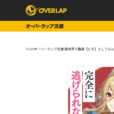
コミック
ライトノベ
TOP
オーバーラップ文庫
異世界で職業【ヒモ】としてみん
コミックガルド
文庫
コミッククリエ
ノベルス
LiQulle
ノベルスf
ラブパルフェ
ロサージュノベル
オーバーラップ文庫
オーバ
コミッククリエ