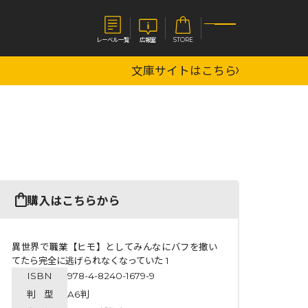
レーベル一覧
広報室
STORE
文庫サイトはこちら
S
企業
E
会社概要
報室
採用情報
アクセス
オーバーラップホールディングス
ベルス
コミックガルド
購入はこちらから
お問い合わせはこちら
異世界で職業【ヒモ】としてみんなにバフを撒い
てたら完全に逃げられなくなっていた 1
ISBN
978-4-8240-1679-9
コミックエッセイ
判 型
A6判