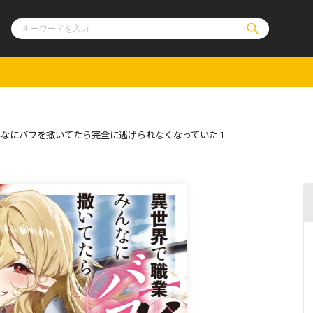
ル
その他
通販・NEW
なにバフを撒いてたら完全に逃げられなくなっていた 1
コミックエッセイ
OVERLAP STOR
ポケットモンスター
オーバーラップ広
アニメ
ス
ゲーム
ーラップノベルス
オーバーラップノベルスf
ロサージュノ
リキューレ
コミックパルフェ