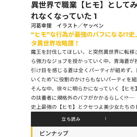
異世界で職業【ヒモ】として
れなくなっていた 1
河葛幸狸 イラスト／ヤッペン
“ヒモ”な行為が最強のバフになる!?
タ異世界攻略譚！
魔王を討伐してほしい、と突然異世界に転移
ら強力なジョブを授かっていく中、青海蒼が授
引け目を感じる蒼は全くパーティが組めず、
いくため”に役割のかけらもないパーティを
そんな中、徐々に明らかになっていく【ヒモ
の扶養者に規格外のバフがかかるらしく――!?
史上最強の【ヒモ】とクセつよ美少女たちの
立ち読み
ピンナップ