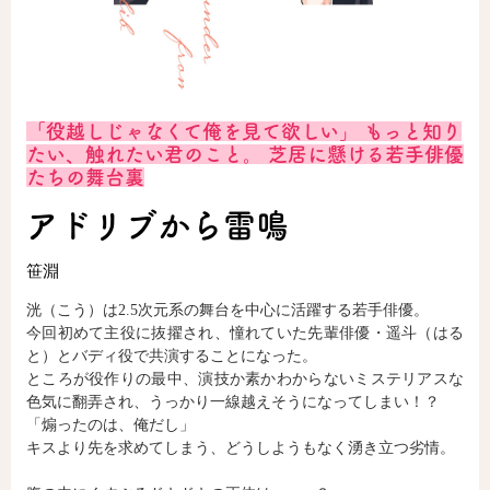
ロサージュノベルス
「役越しじゃなくて俺を見て欲しい」 もっと知り
コミックガルド
たい、触れたい君のこと。 芝居に懸ける若手俳優
たちの舞台裏
アドリブから雷鳴
コミッククリエ
笹淵
洸（こう）は2.5次元系の舞台を中心に活躍する若手俳優。
今回初めて主役に抜擢され、憧れていた先輩俳優・遥斗（はる
リキューレ
と）とバディ役で共演することになった。
ところが役作りの最中、演技か素かわからないミステリアスな
色気に翻弄され、うっかり一線越えそうになってしまい！？
「煽ったのは、俺だし」
キスより先を求めてしまう、どうしようもなく湧き立つ劣情。
コミックパルフェ