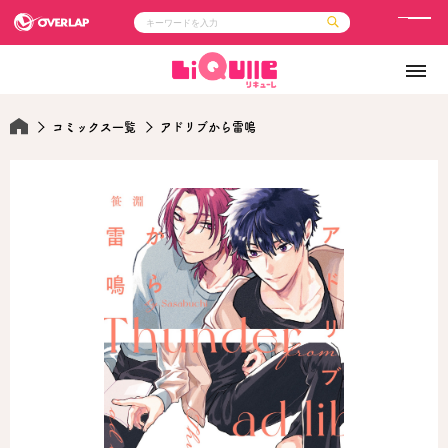
メ
ニ
コミック
ライトノベル
ュ
コミックガルド
文庫
コミッククリエ
ノベルス
ー
LiQulle
ノベルスf
コミックス一覧
アドリブから雷鳴
ラブパルフェ
ロサージュノベルス
その他
通販・NEWS
コミックエッセイ
OVERLAP STORE
ポケットモンスター
オーバーラップ広報室
アニメ
ゲーム
企業
会社概要
オーバーラップ文庫
採用情報
アクセス
オーバーラップホールディングス
お問い合わせはこちら
オーバーラップノベルス
オーバーラップノベルスf