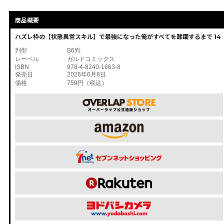
商品概要
ハズレ枠の【状態異常スキル】で最強になった俺がすべてを蹂躙するまで 14
判型
B6判
レーベル
ガルドコミックス
ISBN
978-4-8240-1663-8
発売日
2026年6月8日
価格
759円（税込）