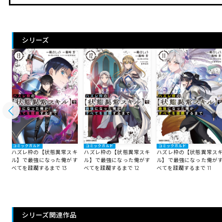
シリーズ
コミックガルド
コミックガルド
コミックガルド
キ
ハズレ枠の【状態異常スキ
ハズレ枠の【状態異常スキ
ハズレ枠の【状態異常ス
す
ル】で最強になった俺がす
ル】で最強になった俺がす
ル】で最強になった俺が
べてを蹂躙するまで 13
べてを蹂躙するまで 12
べてを蹂躙するまで 11
シリーズ関連作品