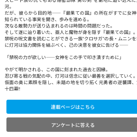
スピード族の仇でもある隠密部隊“勇の剣”を窮地に追い込んだ
河。
だが、彼らから目的地――『最果ての国』の所在がすでに女神
知られている事実を聞き、歩みを速める。
次なる敵勢力が送り込まれるのは時間の問題だった。
そして遂に辿り着いた、亜人と魔物が身を隠す『最果ての国』
禁呪の呪文書を読むことができる一族“クロサガ”の長・ムニンを
に灯河は協力関係を結ぶべく、己の決意を彼女に告げる――
「禁呪の力が欲しい――女神をこの手で叩き潰すために」
やがて明かされる、この国に刻まれた過去と因縁。
忍び寄る戦の気配の中、灯河は信念に従い最善を選択していく
仮面の奥に素顔を隠し、未踏の地を切り拓く元勇者の逆襲譚、
十四幕!!
連載ページはこちら
アンケートに答える