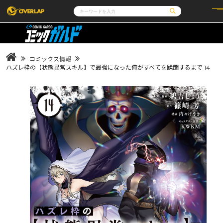
コミック
ライトノベル
コミックガルド
文庫
コミッククリエ
ノベルス
コミックス情報
LiQulle
ノベルスf
ラブパルフェ
ロサージュノベルス
ハズレ枠の【状態異常スキル】で最強になった俺がすべてを蹂躙するまで 14
その他
通販・NEWS
コミックエッセイ
OVERLAP STORE
ポケットモンスター
オーバーラップ広報室
アニメ
ゲーム
企業
会社概要
オーバーラップ文庫
オーバーラップノベルス
採用情報
アクセス
オーバーラップホールディングス
お問い合わせはこちら
オーバーラップノベルスf
ロサージュノベルス
コミックガルド
コミッククリエ