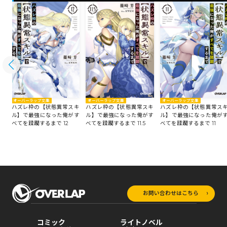
オーバーラップ文庫
オーバーラップ文庫
オーバーラップ文庫
キ
ハズレ枠の【状態異常スキ
ハズレ枠の【状態異常スキ
ハズレ枠の【状態異常ス
す
ル】で最強になった俺がす
ル】で最強になった俺がす
ル】で最強になった俺が
べてを蹂躙するまで 12
べてを蹂躙するまで 11.5
べてを蹂躙するまで 11
お問い合わせはこちら
コミック
ライトノベル