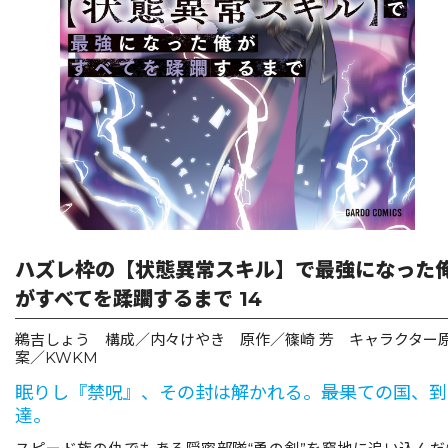
リキューレ
コミックパルフェ
コミックエッセイ
閉じる
ハズレ枠の【状態異常スキル】で最強になった
がすべてを蹂躙するまで 14
鵜吉しょう 構成／内々けやき 原作／篠崎 芳 キャラクター
案／KWKM
眠りし『禁呪』、その封は解かれる。――最果ての国、到
達。