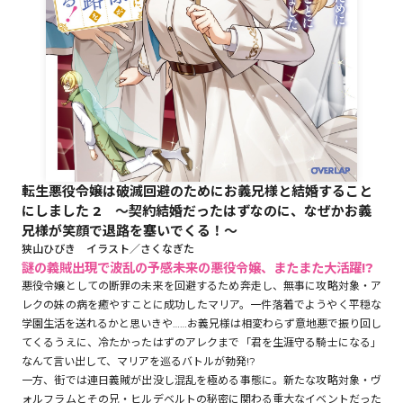
ロサージュノベルス
コミックガルド
転生悪役令嬢は破滅回避のためにお義兄様と結婚すること
コミッククリエ
にしました 2 ～契約結婚だったはずなのに、なぜかお義
兄様が笑顔で退路を塞いでくる！～
狭山ひびき イラスト／さくなぎた
謎の義賊出現で波乱の予感――未来の悪役令嬢、またまた大活躍!?
悪役令嬢としての断罪の未来を回避するため奔走し、無事に攻略対象・ア
リキューレ
レクの妹の病を癒やすことに成功したマリア。一件落着でようやく平穏な
学園生活を送れるかと思いきや……お義兄様は相変わらず意地悪で振り回し
てくるうえに、冷たかったはずのアレクまで「君を生涯守る騎士になる」
なんて言い出して、マリアを巡るバトルが勃発!?
コミックパルフェ
一方、街では連日義賊が出没し混乱を極める事態に。新たな攻略対象・ヴ
ォルフラムとその兄・ヒルデベルトの秘密に関わる重大なイベントだった