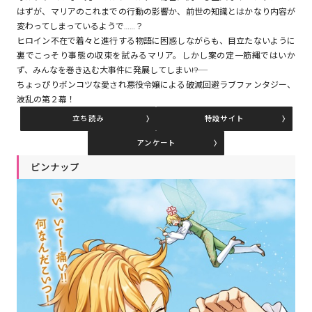
はずが、マリアのこれまでの行動の影響か、前世の知識とはかなり内容が
変わってしまっているようで……？
ヒロイン不在で着々と進行する物語に困惑しながらも、目立たないように
コミックエッセイ
裏でこっそり事態の収束を試みるマリア。しかし案の定一筋縄ではいか
ず、みんなを巻き込む大事件に発展してしまい――!?
閉じる
ちょっぴりポンコツな愛され悪役令嬢による破滅回避ラブファンタジー、
波乱の第２幕！
立ち読み
特設サイト
アンケート
ピンナップ