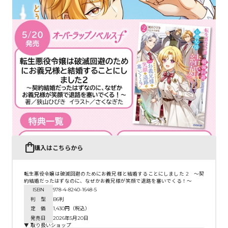
購入はこちらから
転生悪役令嬢は破滅回避のためにお義兄様と結婚することにしました 2 ～契
約結婚だったはずなのに、なぜかお義兄様が笑顔で退路を塞いでくる！～
ISBN
978-4-8240-1648-5
判 型
B6判
定 価
1,430円（税込）
発売日
2026年5月20日
▼ 取り扱いショップ