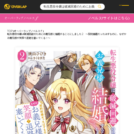
ノベルスfサイトはこちら
コミック
ライトノベル
コミックガルド
文庫
TOP
オーバーラップノベルスｆ
コミッククリエ
ノベルス
転生悪役令嬢は破滅回避のためにお義兄様と結婚することにしました 2 ～契約結婚だったはずなのに、なぜか
LiQulle
ノベルスf
お義兄様が笑顔で退路を塞いでくる！～
ラブパルフェ
ロサージュノベルス
その他
通販・NEWS
コミックエッセイ
OVERLAP STORE
ポケットモンスター
オーバーラップ広報室
アニメ
ゲーム
企業
会社概要
オーバーラップ文庫
採用情報
アクセス
オーバーラップホールディングス
お問い合わせはこちら
オーバーラップノベルス
オーバーラップノベルスf