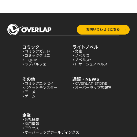
のに、なぜかお義兄様が
のに、なぜかお義兄様が
笑顔で退路を塞いでく
笑顔で退路を塞いでく
る！～
る！～
お問い合わせはこちら
コミック
ライトノベル
コミックガルド
文庫
コミッククリエ
ノベルス
LiQulle
ノベルスf
ラブパルフェ
ロサージュノベルス
その他
通販・NEWS
コミックエッセイ
OVERLAP STORE
ポケットモンスター
オーバーラップ広報室
アニメ
ゲーム
企業
会社概要
採用情報
アクセス
オーバーラップホールディングス