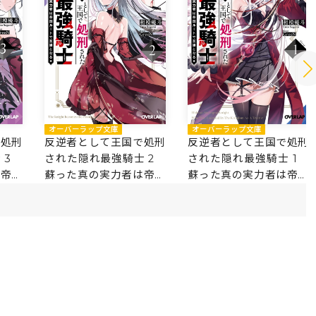
オーバーラップ文庫
オーバーラップ文庫
で処刑
反逆者として王国で処刑
反逆者として王国で処刑
士 3
された隠れ最強騎士 2
された隠れ最強騎士 1
は帝国
蘇った真の実力者は帝国
蘇った真の実力者は帝国
ルートで英雄となる
ルートで英雄となる