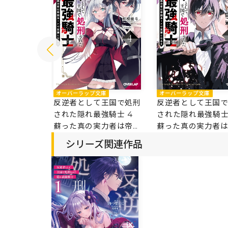
庫
オーバーラップ文庫
オーバーラップ文庫
王国で処刑
反逆者として王国で処刑
反逆者として王国
強騎士 5
された隠れ最強騎士 4
された隠れ最強騎
力者は帝国
蘇った真の実力者は帝国
蘇った真の実力者
となる
ルートで英雄となる
ルートで英雄となる
シリーズ関連作品