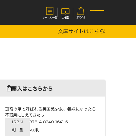
レーベル一覧
広報室
STORE
文庫サイトはこちら
S
企業
E
会社概要
報室
採用情報
アクセス
オーバーラップホールディングス
ベルス
コミックガルド
購入はこちらから
お問い合わせはこちら
孤高の華と呼ばれる英国美少女、義妹になったら
不器用に甘えてきた 5
ISBN
978-4-8240-1641-6
コミックエッセイ
判 型
A6判