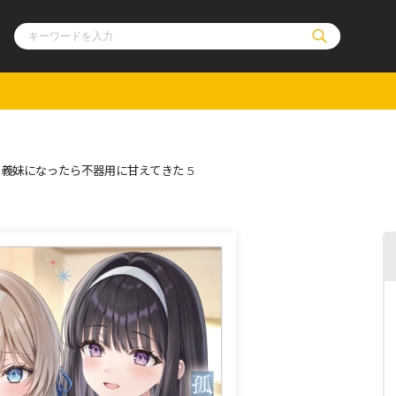
ル
その他
通販・NEW
義妹になったら不器用に甘えてきた 5
コミックエッセイ
OVERLAP STOR
ポケットモンスター
オーバーラップ広
アニメ
ス
ゲーム
ーラップノベルス
オーバーラップノベルスf
ロサージュノ
リキューレ
コミックパルフェ