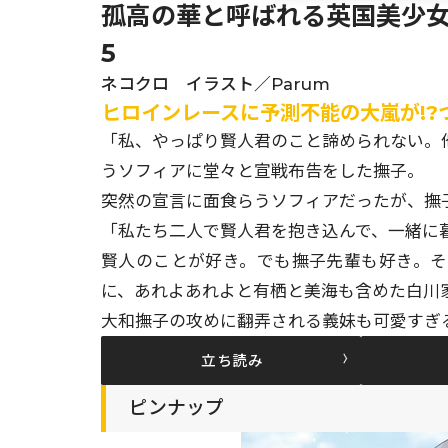
孤高の華と呼ばれる英国美少
5
ネコクロ イラスト／Parum
ヒロインレースに予測不能の大嵐が!?つ
「私、やっぱり賢人君のこと諦められない。他
うソフィアに堂々と宣戦布告をした撫子。
突然の宣言に面食らうソフィアだったが、撫
「私たち二人で賢人君を抱き込んで、一緒に
賢人のことが好き。でも撫子先輩も好き。
に、あれよあれよと有栖と美海も含めた白川家で
大和撫子の攻めに翻弄される義妹も可愛すぎ
立ち読み
ピンナップ