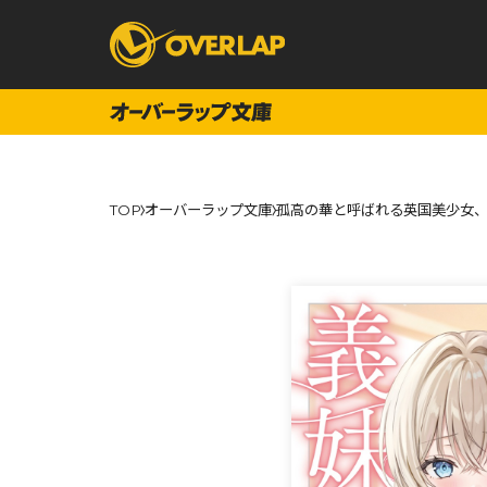
コミック
ライトノベ
TOP
オーバーラップ文庫
孤高の華と呼ばれる英国美少女、
コミックガルド
文庫
コミッククリエ
ノベルス
LiQulle
ノベルスf
ラブパルフェ
ロサージュノベル
オーバーラップ文庫
オーバ
コミッククリエ