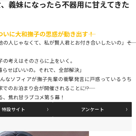
女、義妹になったら不器用に甘えてきた
いに大和撫子の思惑が動き出す――！
の人じゃなくて、私が賢人君とお付き合いしたいの」――そ
子の考えはそのさらに上をいく。
暮らせばいいの。それで、全部解決」
そんなソフィアが撫子先輩の衝撃発言に戸惑っているうち
のお泊まり会が開催されることに――!?
る、焦れ甘ラブコメ第５幕！
特設サイト
アンケート