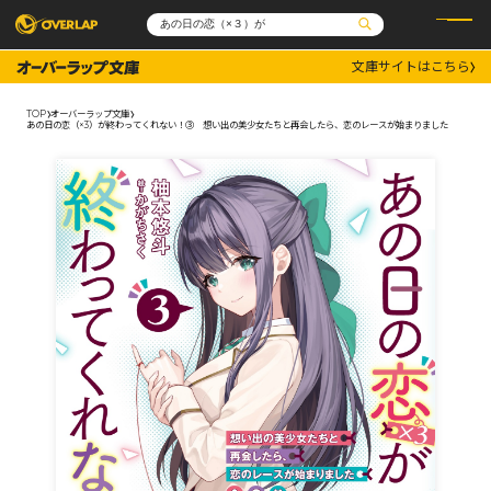
文庫サイトはこちら
コミック
ライトノベル
コミックガルド
文庫
TOP
オーバーラップ文庫
コミッククリエ
ノベルス
あの日の恋（×3）が終わってくれない！③ 想い出の美少女たちと再会したら、恋のレースが始まりました
LiQulle
ノベルスf
ラブパルフェ
ロサージュノベルス
その他
通販・NEWS
コミックエッセイ
OVERLAP STORE
ポケットモンスター
オーバーラップ広報室
アニメ
ゲーム
企業
会社概要
オーバーラップ文庫
採用情報
アクセス
オーバーラップホールディングス
お問い合わせはこちら
オーバーラップノベルス
オーバーラップノベルスf