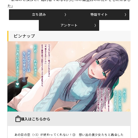
た」
立ち読み
特設サイト
コミックエッセイ
アンケート
閉じる
ピンナップ
購入はこちらから
あの日の恋（×3）が終わってくれない！③ 想い出の美少女たちと再会した