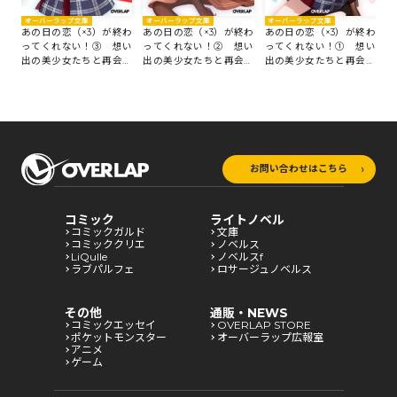
オーバーラップ文庫
オーバーラップ文庫
オーバーラップ文庫
あの日の恋（×3）が終わ
あの日の恋（×3）が終わ
あの日の恋（×3）が終わ
ってくれない！③ 想い
ってくれない！② 想い
ってくれない！① 想い
出の美少女たちと再会し
出の美少女たちと再会し
出の美少女たちと再会し
たら、恋のレースが始ま
たら、恋のレースが始ま
たら、恋のレースが始ま
りました
りました
りました
お問い合わせはこちら
コミック
ライトノベル
コミックガルド
文庫
コミッククリエ
ノベルス
LiQulle
ノベルスf
ラブパルフェ
ロサージュノベルス
その他
通販・NEWS
コミックエッセイ
OVERLAP STORE
ポケットモンスター
オーバーラップ広報室
アニメ
ゲーム