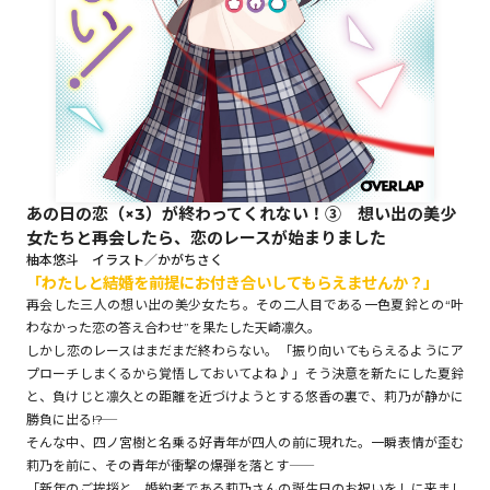
ロサージュノベルス
コミックガルド
あの日の恋（×3）が終わってくれない！③ 想い出の美少
女たちと再会したら、恋のレースが始まりました
コミッククリエ
柚本悠斗 イラスト／かがちさく
「わたしと結婚を前提にお付き合いしてもらえませんか？」
再会した三人の想い出の美少女たち。その二人目である一色夏鈴との“叶
わなかった恋の答え合わせ”を果たした天崎凛久。
しかし恋のレースはまだまだ終わらない。「振り向いてもらえるようにア
リキューレ
プローチしまくるから覚悟しておいてよね♪」そう決意を新たにした夏鈴
と、負けじと凛久との距離を近づけようとする悠香の裏で、莉乃が静かに
勝負に出る――!?
そんな中、四ノ宮樹と名乗る好青年が四人の前に現れた。一瞬表情が歪む
コミックパルフェ
莉乃を前に、その青年が衝撃の爆弾を落とす――
「新年のご挨拶と、婚約者である莉乃さんの誕生日のお祝いをしに来まし