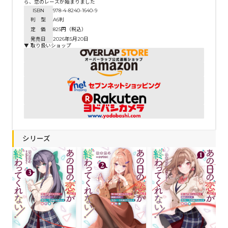
ら、恋のレースが始まりました
ISBN
978-4-8240-1640-9
判 型
A6判
定 価
825円（税込）
発売日
2026年5月20日
▼ 取り扱いショップ
シリーズ