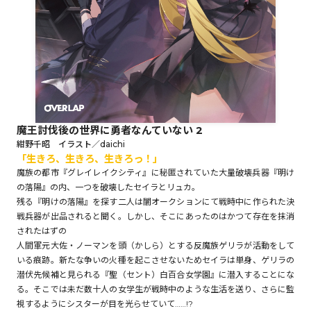
ロサージュノベルス
コミックガルド
魔王討伐後の世界に勇者なんていない 2
紺野千昭 イラスト／daichi
「生きろ、生きろ、生きろっ！」
コミッククリエ
魔族の都市『グレイレイクシティ』に秘匿されていた大量破壊兵器『明け
の落陽』の内、一つを破壊したセイラとリュカ。
残る『明けの落陽』を探す二人は闇オークションにて戦時中に作られた決
戦兵器が出品されると聞く。しかし、そこにあったのはかつて存在を抹消
リキューレ
されたはずの
人間軍元大佐・ノーマンを頭（かしら）とする反魔族ゲリラが活動をして
いる痕跡。新たな争いの火種を起こさせないためセイラは単身、ゲリラの
潜伏先候補と見られる『聖（セント）白百合女学園』に潜入することにな
る。そこでは未だ数十人の女学生が戦時中のような生活を送り、さらに監
コミックパルフェ
視するようにシスターが目を光らせていて……!?