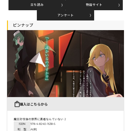
立ち読み
特設サイト
アンケート
コミックエッセイ
ピンナップ
閉じる
購入はこちらから
魔王討伐後の世界に勇者なんていない 2
ISBN
978-4-8240-1638-6
判 型
A6判