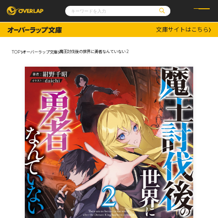
文庫サイトはこちら
コミック
ライトノベル
コミックガルド
文庫
魔王討伐後の世界に勇者なんていない 2
TOP
オーバーラップ文庫
コミッククリエ
ノベルス
LiQulle
ノベルスf
ラブパルフェ
ロサージュノベルス
その他
通販・NEWS
コミックエッセイ
OVERLAP STORE
ポケットモンスター
オーバーラップ広報室
アニメ
ゲーム
企業
会社概要
オーバーラップ文庫
採用情報
アクセス
オーバーラップホールディングス
お問い合わせはこちら
オーバーラップノベルス
オーバーラップノベルスf