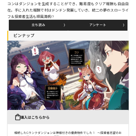
コンはダンジョンを生成することができ、難易度もクリア報酬も自由自
在。手に入れた報酬で村はドンドン発展していき、統二の夢のスローライ
フ＆探索者生活も順風満帆!?
コミックエッセイ
立ち読み
アンケート
閉じる
ピンナップ
購入はこちらから
相続したGランクダンジョンは神様付きの優良物件でした 1 ～探索者志望のお