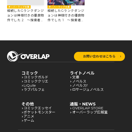
オーバーラップ文庫
オーバーラップ文庫
相続したGランクダンジ
相続したGランクダンジ
ョンは神様付きの優良物
ョンは神様付きの優良物
件でした 2 ～探索者志
件でした 1 ～探索者志
望のおっさん、神のチー
望のおっさん、神のチー
トスキルで最強スローラ
トスキルで最強スローラ
イフ始めます～
イフ始めます～
お問い合わせはこちら
コミック
ライトノベル
コミックガルド
文庫
コミッククリエ
ノベルス
LiQulle
ノベルスf
ラブパルフェ
ロサージュノベルス
その他
通販・NEWS
コミックエッセイ
OVERLAP STORE
ポケットモンスター
オーバーラップ広報室
アニメ
ゲーム