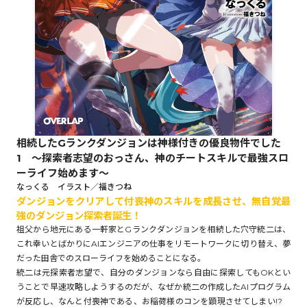
ロサージュノベルス
コミックガルド
相続したGランクダンジョンは神様付きの優良物件でした
コミッククリエ
1 ～探索者志望のおっさん、神のチートスキルで最強スロ
ーライフ始めます～
なっくる イラスト／福きつね
ダンジョンをクリアして付喪神のスキルを成長させ、無自覚最
強のダンジョン探索者誕生！
リキューレ
祖父から地元にある一軒家とGランクダンジョンを相続した穴守統二は、
これ幸いとばかりにAIエンジニアの仕事をリモートワークに切り替え、夢
だった田舎でのスローライフを始めることになる。
統二は元探索者志望で、自分のダンジョンなら自由に探索してもOKとい
コミックパルフェ
うことで早速攻略しようするのだが、なぜか統二の作成したAIプログラム
が反応し、なんと付喪神である、お稲荷様のコンを顕現させてしまい!?