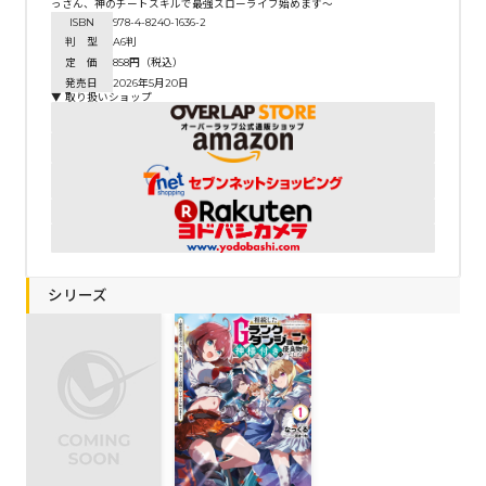
っさん、神のチートスキルで最強スローライフ始めます～
ISBN
978-4-8240-1636-2
判 型
A6判
定 価
858円（税込）
発売日
2026年5月20日
▼ 取り扱いショップ
シリーズ