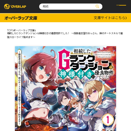
文庫サイトはこちら
コミック
ライトノベル
コミックガルド
文庫
TOP
オーバーラップ文庫
コミッククリエ
ノベルス
相続したGランクダンジョンは神様付きの優良物件でした 1 ～探索者志望のおっさん、神のチートスキルで最
LiQulle
ノベルスf
強スローライフ始めます～
ラブパルフェ
ロサージュノベルス
その他
通販・NEWS
コミックエッセイ
OVERLAP STORE
ポケットモンスター
オーバーラップ広報室
アニメ
ゲーム
企業
会社概要
オーバーラップ文庫
採用情報
アクセス
オーバーラップホールディングス
お問い合わせはこちら
オーバーラップノベルス
オーバーラップノベルスf