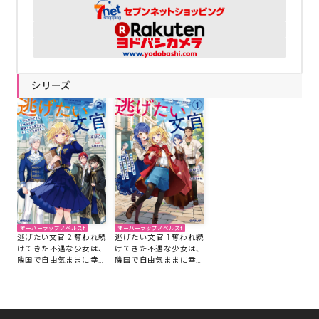
シリーズ
オーバーラップノベルスf
オーバーラップノベルスf
逃げたい文官 2 奪われ続
逃げたい文官 1 奪われ続
けてきた不遇な少女は、
けてきた不遇な少女は、
隣国で自由気ままに幸せ
隣国で自由気ままに幸せ
な生活送ります
な生活送ります