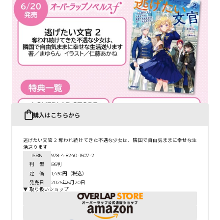
購入はこちらから
逃げたい文官 2 奪われ続けてきた不遇な少女は、隣国で自由気ままに幸せな生
活送ります
ISBN
978-4-8240-1607-2
判 型
B6判
定 価
1,430円（税込）
発売日
2026年6月20日
▼ 取り扱いショップ