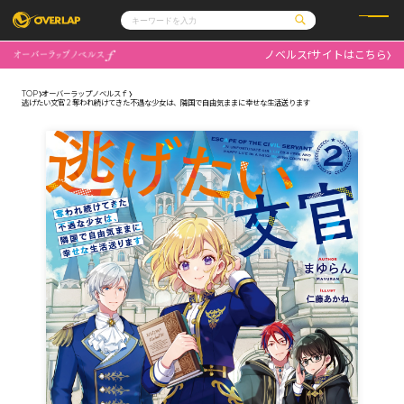
ノベルスfサイトはこちら
コミック
ライトノベル
コミックガルド
文庫
TOP
オーバーラップノベルスｆ
コミッククリエ
ノベルス
逃げたい文官 2 奪われ続けてきた不遇な少女は、隣国で自由気ままに幸せな生活送ります
LiQulle
ノベルスf
ラブパルフェ
ロサージュノベルス
その他
通販・NEWS
コミックエッセイ
OVERLAP STORE
ポケットモンスター
オーバーラップ広報室
アニメ
ゲーム
企業
会社概要
オーバーラップ文庫
採用情報
アクセス
オーバーラップホールディングス
お問い合わせはこちら
オーバーラップノベルス
オーバーラップノベルスf