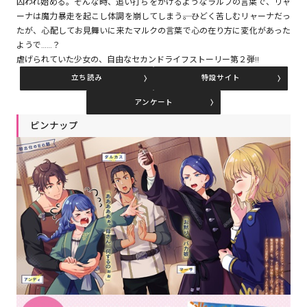
囚われ始める。そんな時、追い打ちをかけるようなラルフの言葉で、リャ
ーナは魔力暴走を起こし体調を崩してしまう――。ひどく苦しむリャーナだっ
たが、心配してお見舞いに来たマルクの言葉で心の在り方に変化があった
コミックエッセイ
ようで……？
虐げられていた少女の、自由なセカンドライフストーリー第２弾!!
閉じる
立ち読み
特設サイト
アンケート
ピンナップ