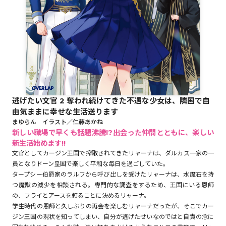
ロサージュノベルス
コミックガルド
逃げたい文官 2 奪われ続けてきた不遇な少女は、隣国で自
由気ままに幸せな生活送ります
コミッククリエ
まゆらん イラスト／仁藤あかね
新しい職場で早くも話題沸騰!?出会った仲間とともに、楽しい
新生活始めます!!
文官としてカージン王国で搾取されてきたリャーナは、ダルカス一家の一
リキューレ
員となりドーン皇国で楽しく平和な毎日を過ごしていた。
タープシー伯爵家のラルフから呼び出しを受けたリャーナは、水魔石を持
つ魔獣の減少を相談される。専門的な調査をするため、王国にいる恩師
の、フライとアースを頼ることに決めるリャーナ。
学生時代の恩師と久しぶりの再会を楽しむリャーナだったが、そこでカー
コミックパルフェ
ジン王国の現状を知ってしまい、自分が逃げたせいなのではと自責の念に