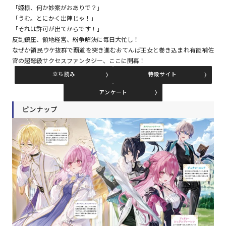
「姫様、何か妙案がおありで？」
「うむ。とにかく出陣じゃ！」
「それは許可が出てからです！」
コミックエッセイ
反乱鎮圧、領地経営、紛争解決に毎日大忙し！
なぜか領民ウケ抜群で覇道を突き進むおてんば王女と巻き込まれ有能補佐
閉じる
官の超弩級サクセスファンタジー、ここに開幕！
立ち読み
特設サイト
アンケート
ピンナップ