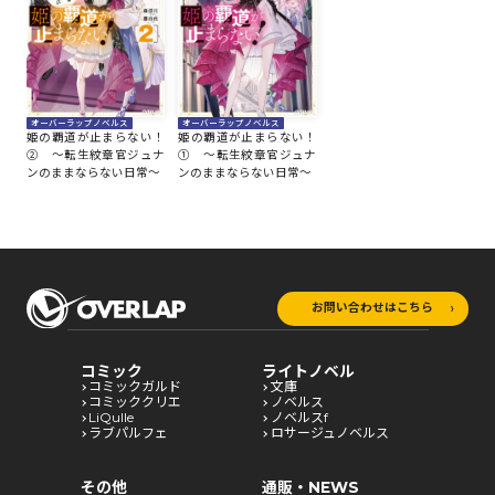
オーバーラップノベルス
オーバーラップノベルス
姫の覇道が止まらない！
姫の覇道が止まらない！
② ～転生紋章官ジュナ
① ～転生紋章官ジュナ
ンのままならない日常～
ンのままならない日常～
お問い合わせはこちら
コミック
ライトノベル
コミックガルド
文庫
コミッククリエ
ノベルス
LiQulle
ノベルスf
ラブパルフェ
ロサージュノベルス
その他
通販・NEWS