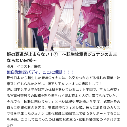
ロサージュノベルス
コミックガルド
姫の覇道が止まらない！① ～転生紋章官ジュナンのまま
ならない日常～
コミッククリエ
漂月 イラスト／由夜
無自覚無双バディ、ここに爆誕！！！
現代日本から転生した青年ジュナンは、外交をつかさどる憧れの職業・紋
章官に任じられた――ただし、訳アリ王女フィオレの専属として！
既に国王と王太子が盤石の体制を敷いているユナト王国で、王女は希望す
リキューレ
る軍事外交周りの政務を割り振られず蝶よ花よと大切に育てられていた。
それでも「国政に関わりたい」と古い戦記や英雄譚から学び、武家出身の
侍女に剣術の教えを乞う、天真爛漫なフィオレ姫。彼女にある種のカリス
マ性を見出したジュナンは現代知識と頭脳で以て彼女をサポートすること
コミックパルフェ
を決意。こうして始まったのは猪突猛進王女×頭脳派補佐官のドタバタ生
活!?