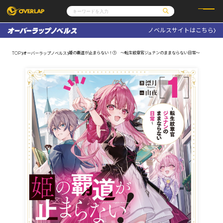
ノベルスサイトはこちら
コミック
ライトノベル
コミックガルド
文庫
姫の覇道が止まらない！① ～転生紋章官ジュナンのままならない日常～
TOP
オーバーラップノベルス
コミッククリエ
ノベルス
LiQulle
ノベルスf
ラブパルフェ
ロサージュノベルス
その他
通販・NEWS
コミックエッセイ
OVERLAP STORE
ポケットモンスター
オーバーラップ広報室
アニメ
ゲーム
企業
会社概要
オーバーラップ文庫
採用情報
アクセス
オーバーラップホールディングス
お問い合わせはこちら
オーバーラップノベルス
オーバーラップノベルスf