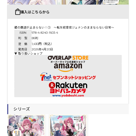
購入はこちらから
姫の覇道が止まらない！① ～転生紋章官ジュナンのままならない日常～
ISBN
978-4-8240-1603-4
判 型
B6判
定 価
1,430円（税込）
発売日
2026年4月20日
▼ 取り扱いショップ
シリーズ