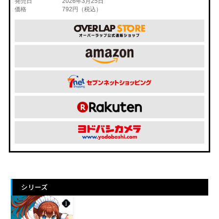
発売日
2026年3月25日
価格
792円（税込）
シリーズ