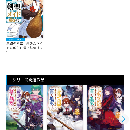
コミックガルド
最強の剣聖、美少女メイ
ドに転生し箒で無双する
1
シリーズ関連作品