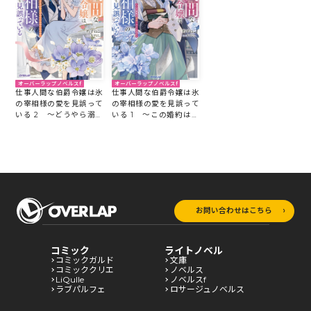
オーバーラップノベルスf
オーバーラップノベルスf
仕事人間な伯爵令嬢は氷
仕事人間な伯爵令嬢は氷
の宰相様の愛を見誤って
の宰相様の愛を見誤って
いる 2 ～どうやら溺愛
いる 1 ～この婚約は偽
されているみたいです～
装、ですよね？～
お問い合わせはこちら
コミック
ライトノベル
コミックガルド
文庫
コミッククリエ
ノベルス
LiQulle
ノベルスf
ラブパルフェ
ロサージュノベルス