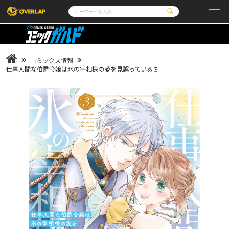
コミック
ライトノベル
コミックガルド
文庫
コミッククリエ
ノベルス
コミックス情報
LiQulle
ノベルスf
ラブパルフェ
ロサージュノベルス
仕事人間な伯爵令嬢は氷の宰相様の愛を見誤っている 3
その他
通販・NEWS
コミックエッセイ
OVERLAP STORE
ポケットモンスター
オーバーラップ広報室
アニメ
ゲーム
企業
会社概要
オーバーラップ文庫
採用情報
アクセス
オーバーラップホールディングス
お問い合わせはこちら
オーバーラップノベルス
オーバーラップノベルスf