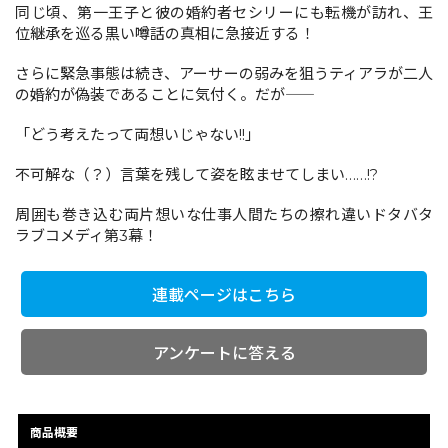
同じ頃、第一王子と彼の婚約者セシリーにも転機が訪れ、王
位継承を巡る黒い噂話の真相に急接近する！
コミックエッセイ
さらに緊急事態は続き、アーサーの弱みを狙うティアラが二人
の婚約が偽装であることに気付く。だが――
閉じる
「どう考えたって両想いじゃない!!」
不可解な（？）言葉を残して姿を眩ませてしまい……!?
周囲も巻き込む両片想いな仕事人間たちの擦れ違いドタバタ
ラブコメディ第3幕！
連載ページはこちら
アンケートに答える
商品概要