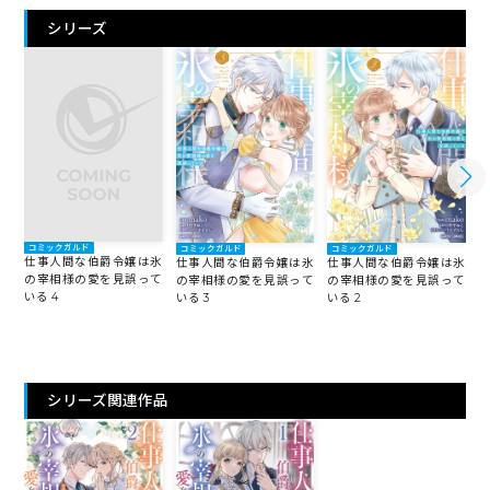
シリーズ
コミックガルド
コミックガルド
コミックガルド
仕事人間な伯爵令嬢は氷
仕事人間な伯爵令嬢は氷
仕事人間な伯爵令嬢は氷
の宰相様の愛を見誤って
の宰相様の愛を見誤って
の宰相様の愛を見誤って
いる 4
いる 3
いる 2
い
シリーズ関連作品