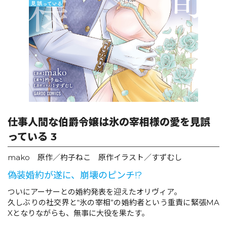
ロサージュノベルス
コミックガルド
コミッククリエ
仕事人間な伯爵令嬢は氷の宰相様の愛を見誤
っている 3
mako 原作／杓子ねこ 原作イラスト／すずむし
リキューレ
偽装婚約が遂に、崩壊のピンチ!?
ついにアーサーとの婚約発表を迎えたオリヴィア。
久しぶりの社交界と“氷の宰相”の婚約者という重責に緊張MA
コミックパルフェ
Xとなりながらも、無事に大役を果たす。