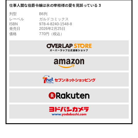
仕事人間な伯爵令嬢は氷の宰相様の愛を見誤っている 3
判型
B6判
レーベル
ガルドコミックス
ISBN
978-4-8240-1548-8
発売日
2026年2月25日
価格
770円（税込）