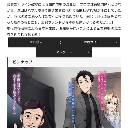
帝興エアライン破綻による国内市場の混乱は、プロ野球再編問題へとつな
がる。球団はバブル崩壊で鉄道業界に代わり新聞社やTV局が手にしていた
が、時代の波に乗ったIT企業へと移り始めていた。同じく時代の寵児とな
コミックエッセイ
った瑠奈のもとにも、金融ファンドから不穏な誘いがくるのだが……！
現代悪役令嬢による日本再生譚、お嬢様がITバブルによる企業買収の嵐に
閉じる
巻き込まれる第８幕！
立ち読み
特設サイト
アンケート
ピンナップ