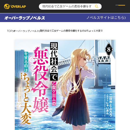
ノベルスサイトはこちら
コミック
ライトノベル
コミックガルド
文庫
現代社会で乙女ゲームの悪役令嬢をするのはちょっと大変 8
TOP
オーバーラップノベルス
コミッククリエ
ノベルス
LiQulle
ノベルスf
ラブパルフェ
ロサージュノベルス
その他
通販・NEWS
コミックエッセイ
OVERLAP STORE
ポケットモンスター
オーバーラップ広報室
アニメ
ゲーム
企業
会社概要
オーバーラップ文庫
採用情報
アクセス
オーバーラップホールディングス
お問い合わせはこちら
オーバーラップノベルス
オーバーラップノベルスf