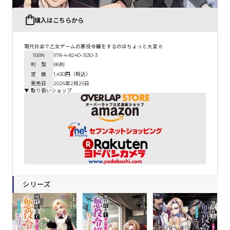
購入はこちらから
現代社会で乙女ゲームの悪役令嬢をするのはちょっと大変 8
ISBN
978-4-8240-1530-3
判 型
B6判
定 価
1,430円（税込）
発売日
2026年2月25日
▼ 取り扱いショップ
シリーズ