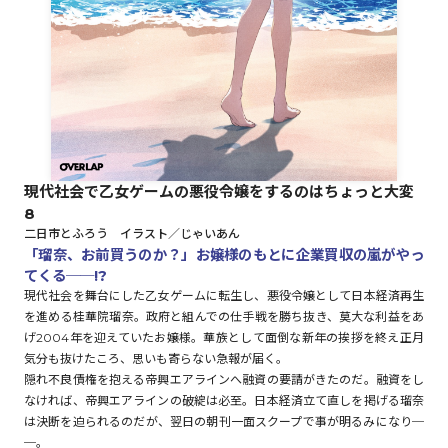
ロサージュノベルス
コミックガルド
現代社会で乙女ゲームの悪役令嬢をするのはちょっと大変
8
コミッククリエ
二日市とふろう イラスト／じゃいあん
「瑠奈、お前買うのか？」お嬢様のもとに企業買収の嵐がやっ
てくる──!?
現代社会を舞台にした乙女ゲームに転生し、悪役令嬢として日本経済再生
を進める桂華院瑠奈。政府と組んでの仕手戦を勝ち抜き、莫大な利益をあ
リキューレ
げ2004年を迎えていたお嬢様。華族として面倒な新年の挨拶を終え正月
気分も抜けたころ、思いも寄らない急報が届く。
隠れ不良債権を抱える帝興エアラインへ融資の要請がきたのだ。融資をし
なければ、帝興エアラインの破綻は必至。日本経済立て直しを掲げる瑠奈
コミックパルフェ
は決断を迫られるのだが、翌日の朝刊一面スクープで事が明るみになり─
─。