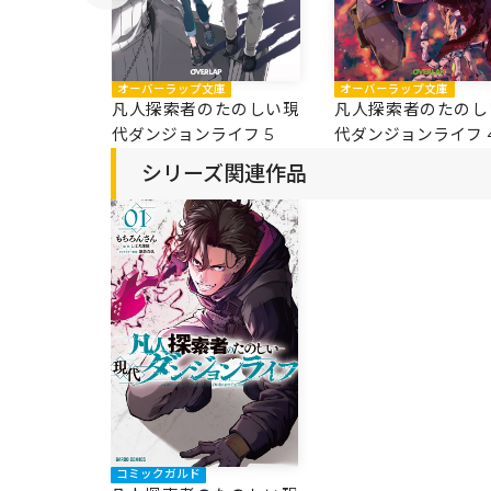
庫
オーバーラップ文庫
オーバーラップ文庫
たのしい現
凡人探索者のたのしい現
凡人探索者のたのし
イフ 6
代ダンジョンライフ 5
代ダンジョンライフ 
シリーズ関連作品
コミックガルド