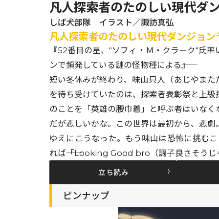
凡人探索者のたのしい現代ダン
しば犬部隊 イラスト／諏訪真弘
凡人探索者のたのしい現代ダンジョン
『52番目の星、"ソフィ・Ｍ・クラーク"氏
ンで頻発している謎の怪物種による――』
短い冬休みが終わり、味山只人（あじやまた
を待ち受けていたのは、探索者表彰祭と上級
のことを「英雄の腰巾着」と呼ぶ者はいなく
だが悲しいかな。この世界は最初から、悲劇。
ゆえにこうなった。もう味山は恐怖に挑むこ
れば――「Looking Good bro（調子良さそ
立ち読み
ピンナップ