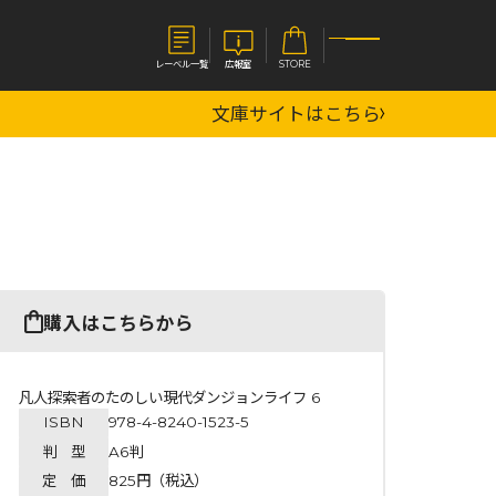
レーベル一覧
広報室
STORE
文庫サイトはこちら
S
企業
E
会社概要
報室
採用情報
アクセス
オーバーラップホールディングス
ベルス
コミックガルド
購入はこちらから
お問い合わせはこちら
凡人探索者のたのしい現代ダンジョンライフ 6
ISBN
978-4-8240-1523-5
コミックエッセイ
判 型
A6判
定 価
825円（税込）