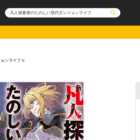
ル
その他
通販・NEW
ョンライフ 6
コミックエッセイ
OVERLAP STOR
ポケットモンスター
オーバーラップ広
アニメ
ス
ゲーム
ーラップノベルス
オーバーラップノベルスf
ロサージュノ
リキューレ
コミックパルフェ