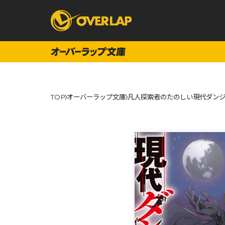
コミック
ライトノベ
TOP
オーバーラップ文庫
凡人探索者のたのしい現代ダンジ
コミックガルド
文庫
コミッククリエ
ノベルス
LiQulle
ノベルスf
ラブパルフェ
ロサージュノベル
オーバーラップ文庫
オーバ
コミッククリエ