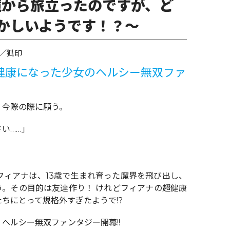
境から旅立ったのですが、ど
かしいようです！？～
／狐印
超健康になった少女のヘルシー無双ファ
、今際の際に願う。
い……」
フィアナは、13歳で生まれ育った魔界を飛び出し、
う。その目的は友達作り！ けれどフィアナの超健康
ちにとって規格外すぎたようで!?
ヘルシー無双ファンタジー開幕!!