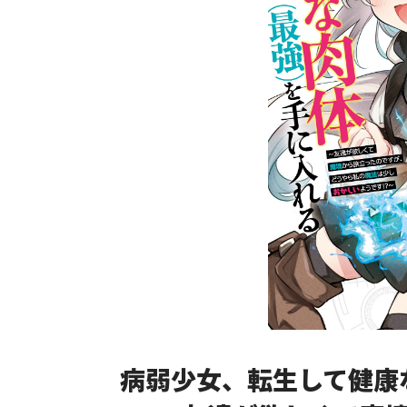
病弱少女、転生して健康