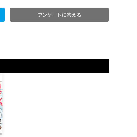
アンケートに答える