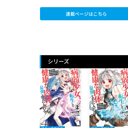
連載ページはこちら
シリーズ