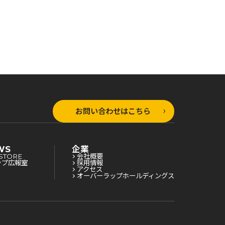
お問い合わせはこちら
WS
企業
STORE
会社概要
ップ広報室
採用情報
アクセス
オーバーラップホールディングス