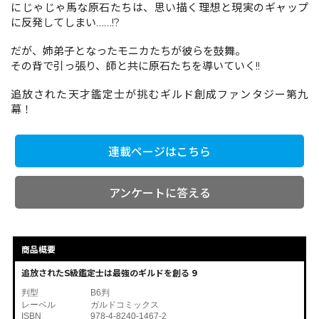
にじゃじゃ馬な原石たちは、思い描く理想と現実のギャップ
に反発してしまい……!?
コミックエッセイ
だが、姉弟子となったモニカたちが彼らを鼓舞。
その背で引っ張り、師と共に原石たちを導いていく!!
閉じる
追放された天才鑑定士が挑むギルド創成ファンタジー第九
幕！
連載ページはこちら
アンケートに答える
商品概要
追放されたS級鑑定士は最強のギルドを創る 9
判型
B6判
レーベル
ガルドコミックス
ISBN
978-4-8240-1467-2