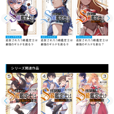
コミックガルド
コミックガルド
コミックガルド
は
追放されたS級鑑定士は
追放されたS級鑑定士は
追放されたS級鑑定士は
最強のギルドを創る 9
最強のギルドを創る 8
最強のギルドを創る 7
最
シリーズ関連作品