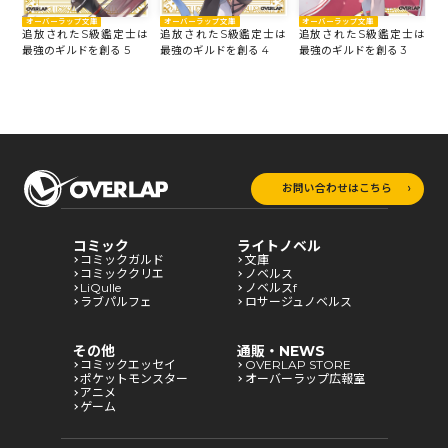
オーバーラップ文庫
オーバーラップ文庫
オーバーラップ文庫
は
追放されたS級鑑定士は
追放されたS級鑑定士は
追放されたS級鑑定士は
最強のギルドを創る 4
最強のギルドを創る 3
最
最強のギルドを創る 5
お問い合わせはこちら
コミック
ライトノベル
コミックガルド
文庫
コミッククリエ
ノベルス
LiQulle
ノベルスf
ラブパルフェ
ロサージュノベルス
その他
通販・NEWS
コミックエッセイ
OVERLAP STORE
ポケットモンスター
オーバーラップ広報室
アニメ
ゲーム