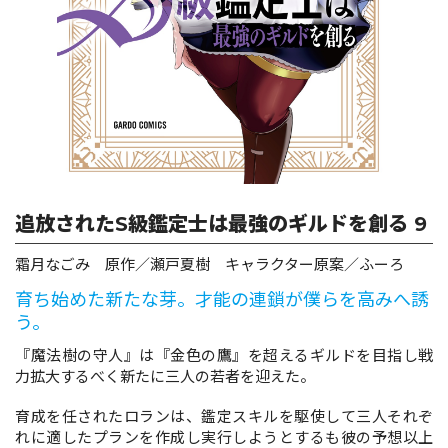
ロサージュノベルス
コミックガルド
追放されたS級鑑定士は最強のギルドを創る 9
コミッククリエ
霜月なごみ 原作／瀬戸夏樹 キャラクター原案／ふーろ
育ち始めた新たな芽。才能の連鎖が僕らを高みへ誘
う。
リキューレ
『魔法樹の守人』は『金色の鷹』を超えるギルドを目指し戦
力拡大するべく新たに三人の若者を迎えた。
育成を任されたロランは、鑑定スキルを駆使して三人それぞ
コミックパルフェ
れに適したプランを作成し実行しようとするも彼の予想以上