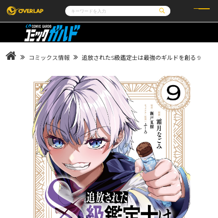
コミック
ライトノベル
コミックガルド
文庫
コミッククリエ
ノベルス
コミックス情報
追放されたS級鑑定士は最強のギルドを創る 9
LiQulle
ノベルスf
ラブパルフェ
ロサージュノベルス
その他
通販・NEWS
コミックエッセイ
OVERLAP STORE
ポケットモンスター
オーバーラップ広報室
アニメ
ゲーム
企業
会社概要
オーバーラップ文庫
採用情報
アクセス
オーバーラップホールディングス
お問い合わせはこちら
オーバーラップノベルス
オーバーラップノベルスf