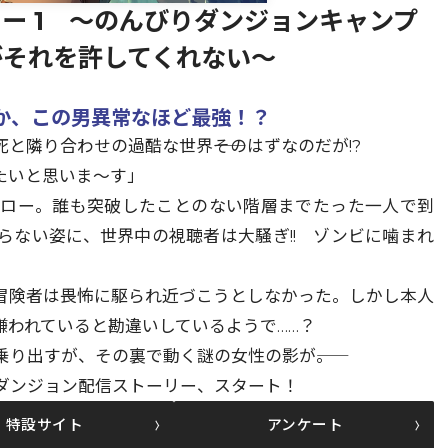
ー 1 ～のんびりダンジョンキャンプ
がそれを許してくれない～
か、この男異常なほど最強！？
隣り合わせの過酷な世界――そのはずなのだが!?
たいと思いま～す」
ジロー。誰も突破したことのない階層までたった一人で到
らない姿に、世界中の視聴者は大騒ぎ!! ゾンビに噛まれ
冒険者は畏怖に駆られ近づこうとしなかった。しかし本人
嫌われていると勘違いしているようで……？
り出すが、その裏で動く謎の女性の影が――。
ダンジョン配信ストーリー、スタート！
特設サイト
アンケート