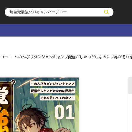
ル
その他
通販・NEW
ロー 1 ～のんびりダンジョンキャンプ配信がしたいだけなのに世界がそれ
コミックエッセイ
OVERLAP STOR
ポケットモンスター
オーバーラップ広
アニメ
ス
ゲーム
ーラップノベルス
オーバーラップノベルスf
ロサージュノ
リキューレ
コミックパルフェ