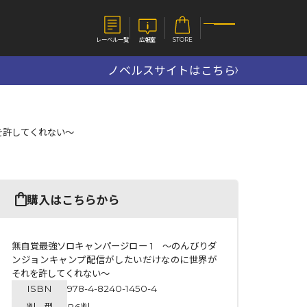
レーベル一覧
広報室
STORE
ノベルスサイトはこちら
S
企業
を許してくれない～
E
会社概要
報室
採用情報
アクセス
オーバーラップホールディングス
ベルス
コミックガルド
購入はこちらから
お問い合わせはこちら
無自覚最強ソロキャンパージロー 1 ～のんびりダ
ンジョンキャンプ配信がしたいだけなのに世界が
それを許してくれない～
コミックエッセイ
ISBN
978-4-8240-1450-4
判 型
B6判