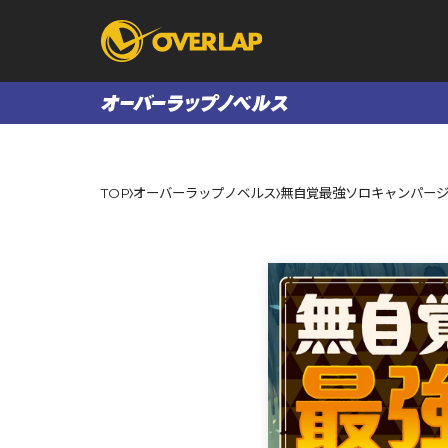
コミック
ライトノベ
TOP
オーバーラップノベルス
無自覚最強ソロキャンパージ
コミックガルド
文庫
コミッククリエ
ノベルス
LiQulle
ノベルスf
ラブパルフェ
ロサージュノベル
オーバーラップ文庫
オーバ
コミッククリエ