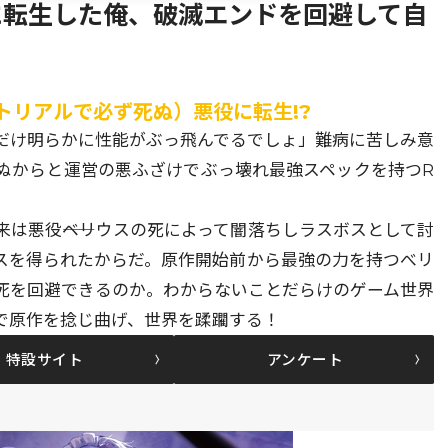
に転生した俺、破滅エンドを回避して自
トリアルで必ず死ぬ）悪役に転生!?
だけ明らかに性能がぶっ飛んでるでしょ」難病に苦しみ意
ぬからと運営の悪ふざけでぶっ壊れ最強スペックを持つR
は悪役――ベリウスの死によって闇落ちしラスボスとして討
スを得られたからだ。原作開始前から最強の力を持つべリ
死を回避できるのか。わからないことだらけのゲーム世界
で原作を捻じ曲げ、世界を蹂躙する！
特設サイト
アンケート