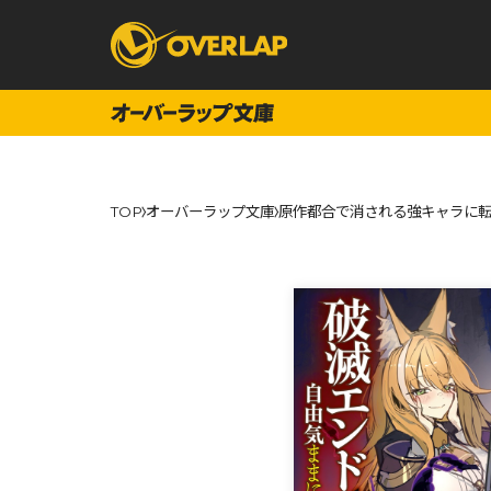
コミック
ライトノベ
TOP
オーバーラップ文庫
原作都合で消される強キャラに転
コミックガルド
文庫
コミッククリエ
ノベルス
LiQulle
ノベルスf
ラブパルフェ
ロサージュノベル
オーバーラップ文庫
オーバ
コミッククリエ