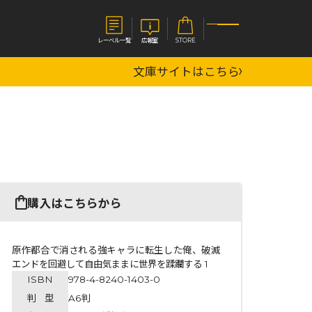
レーベル一覧
広報室
STORE
文庫サイトはこちら
S
企業
E
会社概要
報室
採用情報
アクセス
オーバーラップホールディングス
ベルス
コミックガルド
購入はこちらから
お問い合わせはこちら
原作都合で消される強キャラに転生した俺、破滅
エンドを回避して自由気ままに世界を蹂躙する 1
ISBN
978-4-8240-1403-0
コミックエッセイ
判 型
A6判