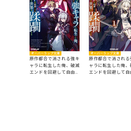
オーバーラップ文庫
オーバーラップ文庫
原作都合で消される強キ
原作都合で消される
ャラに転生した俺、破滅
ャラに転生した俺、
エンドを回避して自由気
エンドを回避して自
ままに世界を蹂躙する 2
ままに世界を蹂躙する