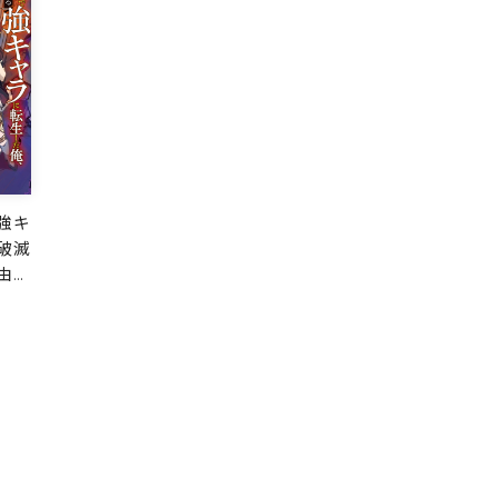
強キ
破滅
由気
 1