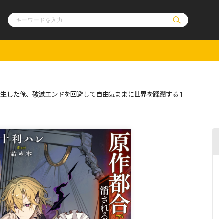
ル
その他
通販・NEW
生した俺、破滅エンドを回避して自由気ままに世界を蹂躙する 1
コミックエッセイ
OVERLAP STOR
ポケットモンスター
オーバーラップ広
アニメ
ス
ゲーム
ーラップノベルス
オーバーラップノベルスf
ロサージュノ
リキューレ
コミックパルフェ