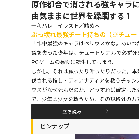
原作都合で消される強キャラ
由気ままに世界を蹂躙する 1
十利ハレ イラスト／詰め木
ぶっ壊れ最強チート持ちの（※チュー
「作中最強のキャラはベリウスかな。あいつ
識を失った少年は、チュートリアルで必ず死
PGゲームの悪役に転生してしまう。
しかし、それは願ったり叶ったりだった。本来
伐される推し・ティアナディアを救うチャン
ウスがなぜ死んだのか。どうすれば確定した
で、少年は少女を救うため、その規格外の力
立ち読み
ピンナップ