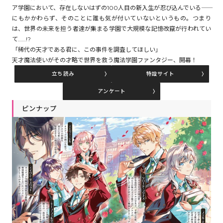
ア学園において、存在しないはずの100人目の新入生が忍び込んでいる――
にもかかわらず、そのことに誰も気が付いていないというもの。つまり
は、世界の未来を担う者達が集まる学園で大規模な記憶改竄が行われてい
コミックエッセイ
て……!?
「稀代の天才である君に、この事件を調査してほしい」
閉じる
天才魔法使いがその才略で世界を救う魔法学園ファンタジー、開幕！
立ち読み
特設サイト
アンケート
ピンナップ