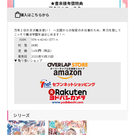
購入はこちらから
万年２位の天才魔法使い 1 ～王国からの秘密のお仕事のため、実力を隠して
こっそり魔法学園生活はじめます！～
ISBN
978-4-8240-1377-4
判 型
B6判
定 価
1,430円（税込）
発売日
2025年10月25日
▼ 取り扱いショップ
シリーズ