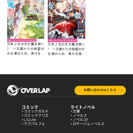
オーバーラップノベルスf
オーバーラップノベルスf
万年２位の天才魔法使い
万年２位の天才魔法使い
2 ～王国からの秘密の
1 ～王国からの秘密のお
お仕事のため、実力を隠
仕事のため、実力を隠し
してこっそり魔法学園生
てこっそり魔法学園生活
活はじめます！～
はじめます！～
お問い合わせはこちら
コミック
ライトノベル
コミックガルド
文庫
コミッククリエ
ノベルス
LiQulle
ノベルスf
ラブパルフェ
ロサージュノベルス