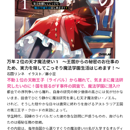
ロサージュノベルス
コミックガルド
万年２位の天才魔法使い 1 ～王国からの秘密のお仕事の
コミッククリエ
ため、実力を隠してこっそり魔法学園生活はじめます！～
石田リンネ イラスト／藤小豆
不動１位の天敵王子（ライバル）から離れて、気ままに魔法研
究したいのに――！国を揺るがす事件の調査で、魔法学園に潜入!?
都会での序列争いから離れ、自身の研究の稀少価値の高さには気が付かな
リキューレ
いまま、田舎でひとり静かに魔法研究を楽しむ天才魔法使い・ノエル。
けれど、そうした穏やかな日々は唐突に終わりを告げる――アストラリア王国
の第三王子・クロードの来訪によって。
学生時代、因縁のライバルだった彼の急な訪問に戸惑うものの、告げられ
コミックパルフェ
たのは極秘任務の依頼。
その内容は、毎年各国から選りすぐりの魔法使い99名が入学するオルディ