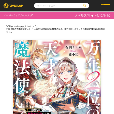
ノベルスfサイトはこちら
コミック
ライトノベル
コミックガルド
文庫
TOP
オーバーラップノベルスｆ
コミッククリエ
ノベルス
万年２位の天才魔法使い 1 ～王国からの秘密のお仕事のため、実力を隠してこっそり魔法学園生活はじめま
LiQulle
ノベルスf
す！～
ラブパルフェ
ロサージュノベルス
その他
通販・NEWS
コミックエッセイ
OVERLAP STORE
ポケットモンスター
オーバーラップ広報室
アニメ
ゲーム
企業
会社概要
オーバーラップ文庫
採用情報
アクセス
オーバーラップホールディングス
お問い合わせはこちら
オーバーラップノベルス
オーバーラップノベルスf