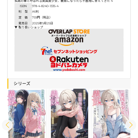
孤高の華と呼ばれる英国美少女、義妹になったら不器用に甘えてきた 4
ISBN
978-4-8240-1335-4
判 型
A6判
定 価
759円（税込）
発売日
2025年9月25日
▼ 取り扱いショップ
シリーズ