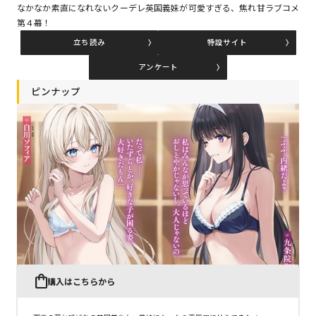
なかなか素直になれないクーデレ英国義妹が可愛すぎる、焦れ甘ラブコメ
第４幕！
立ち読み
特設サイト
コミックエッセイ
アンケート
閉じる
ピンナップ
購入はこちらから