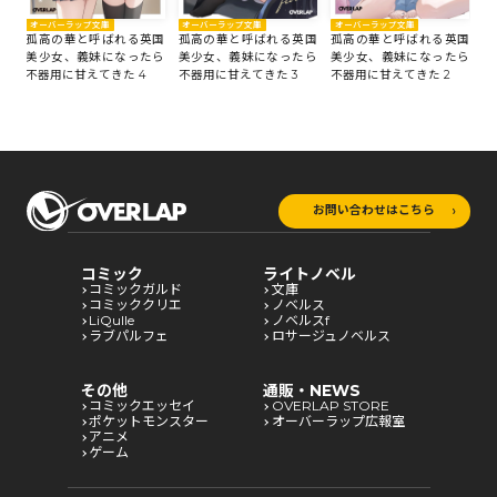
オ
オーバーラップ文庫
オーバーラップ文庫
オーバーラップ文庫
国
孤
孤高の華と呼ばれる英国
孤高の華と呼ばれる英国
孤高の華と呼ばれる英国
ら
美
美少女、義妹になったら
美少女、義妹になったら
美少女、義妹になったら
不
不器用に甘えてきた 4
不器用に甘えてきた 3
不器用に甘えてきた 2
お問い合わせはこちら
コミック
ライトノベル
コミックガルド
文庫
コミッククリエ
ノベルス
LiQulle
ノベルスf
ラブパルフェ
ロサージュノベルス
その他
通販・NEWS
コミックエッセイ
OVERLAP STORE
ポケットモンスター
オーバーラップ広報室
アニメ
ゲーム