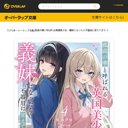
文庫サイトはこちら
コミック
ライトノベル
コミックガルド
文庫
孤高の華と呼ばれる英国美少女、義妹になったら不器用に甘えてきた 4
TOP
オーバーラップ文庫
コミッククリエ
ノベルス
LiQulle
ノベルスf
ラブパルフェ
ロサージュノベルス
その他
通販・NEWS
コミックエッセイ
OVERLAP STORE
ポケットモンスター
オーバーラップ広報室
アニメ
ゲーム
企業
会社概要
オーバーラップ文庫
採用情報
アクセス
オーバーラップホールディングス
お問い合わせはこちら
オーバーラップノベルス
オーバーラップノベルスf