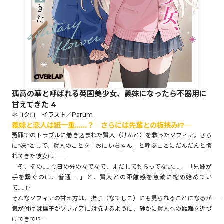
ロサージュノベルス
コミックガルド
孤高の華と呼ばれる英国美少女、義妹になったら不器用に
甘えてきた 4
コミッククリエ
ネコクロ イラスト／Parum
義妹と恋人は紙一重……？ さらには先輩との板挟み――!?
冤罪でのトラブルに巻き込まれた賢人（けんと）を救ったソフィア。さら
に“妹”として、賢人のことを「おにいちゃん」と呼ぶことにだんだんと慣
れてきた彼女は――
リキューレ
「そ、その……今日の分のなでなで、まだしてもらってない……」「兄妹が
手を繋ぐのは、普通……」と、賢人との距離感を急激に縮め始めてい
て……!?
そんなソフィアの甘え方は、撫子（なでしこ）にも見られることになるが――
コミックパルフェ
気が付けば撫子がソフィアに対抗するように、静かに賢人への距離を近づ
けてきて――!?