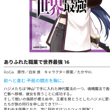
リキューレ
コミックパルフェ
コミックエッセイ
閉じる
ありふれた職業で世界最強 16
RoGa 原作／白米 良 キャラクター原案／たかやKi
前へと進む―― 不屈の闘志を胸に。
ハジメたちは“神山”で手に入れた神代魔法の一つ、魂魄魔法で
亡骸へ移植、彼女を救うことに成功する。
そして戦いの傷跡が癒えぬ中、王都を発とうとしたハジメに更
たちが旅の同行を申し出てきて――!?
思わぬ大所帯となり、次に目指すは“ハルツィナ樹海”！