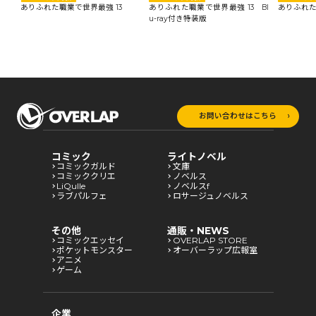
ありふれた職業で世界最強 13
ありふれた職業で世界最強 13 Bl
ありふれた
u-ray付き特装版
お問い合わせはこちら
コミック
ライトノベル
コミックガルド
文庫
コミッククリエ
ノベルス
LiQulle
ノベルスf
ラブパルフェ
ロサージュノベルス
その他
通販・NEWS
コミックエッセイ
OVERLAP STORE
ポケットモンスター
オーバーラップ広報室
アニメ
ゲーム
企業