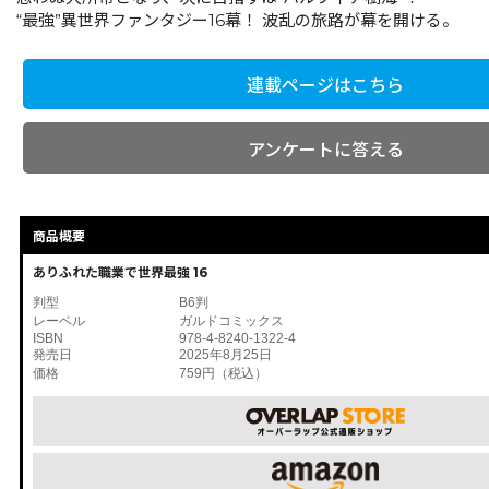
“最強”異世界ファンタジー16幕！ 波乱の旅路が幕を開ける。
連載ページはこちら
アンケートに答える
商品概要
ありふれた職業で世界最強 16
判型
B6判
レーベル
ガルドコミックス
ISBN
978-4-8240-1322-4
発売日
2025年8月25日
価格
759円（税込）