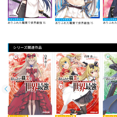
コミックガルド
コミックガル
コミックガルド
ありふれた職業で世界最強 16
ありふれた
ありふれた職業で世界最強 15
シリーズ関連作品
オーバーラップ文庫
オーバーラップ文庫
オーバーラッ