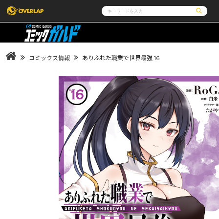
コミック
ライトノベル
コミックガルド
文庫
コミッククリエ
ノベルス
コミックス情報
ありふれた職業で世界最強 16
LiQulle
ノベルスf
ラブパルフェ
ロサージュノベルス
その他
通販・NEWS
コミックエッセイ
OVERLAP STORE
ポケットモンスター
オーバーラップ広報室
アニメ
ゲーム
企業
会社概要
オーバーラップ文庫
オーバーラップノベルス
採用情報
アクセス
オーバーラップホールディングス
お問い合わ
オーバーラップノベルスf
ロサージュノベルス
コミックガルド
コミッククリエ