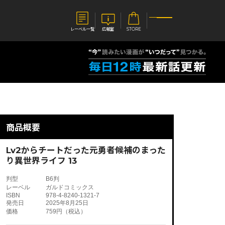
レーベル一覧
広報室
STORE
S
企業
E
会社概要
報室
採用情報
アクセス
商品概要
オーバーラップホールディングス
ベルス
コミックガルド
お問い合わせはこちら
Lv2からチートだった元勇者候補のまった
り異世界ライフ 13
判型
B6判
レーベル
ガルドコミックス
ISBN
978-4-8240-1321-7
コミックエッセイ
発売日
2025年8月25日
価格
759円（税込）