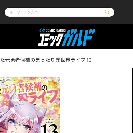
ル
その他
通販・NEW
った元勇者候補のまったり異世界ライフ 13
コミックエッセイ
OVERLAP STOR
ポケットモンスター
オーバーラップ広
アニメ
ス
ゲーム
ーラップノベルス
オーバーラップノベルスf
ロサージュノ
リキューレ
コミックパルフェ