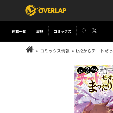
連載一覧
履歴
コミックス
コミック
ライトノベ
コミックス情報
Lv2からチートだ
コミックガルド
文庫
コミッククリエ
ノベルス
LiQulle
ノベルスf
ラブパルフェ
ロサージュノベル
オーバーラップ文庫
オーバ
コミッククリエ