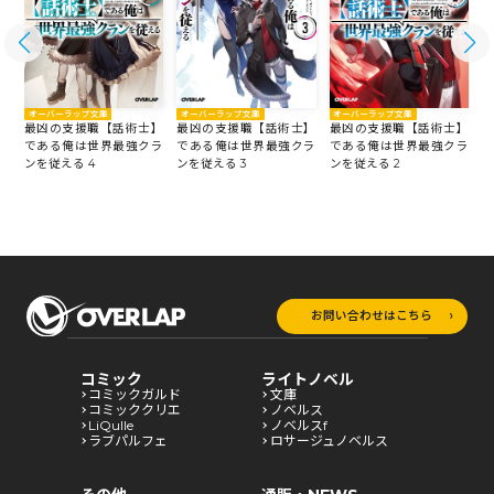
オーバーラップ文庫
オーバーラップ文庫
オーバーラップ文庫
】
最凶の支援職【話術士】
最凶の支援職【話術士】
最凶の支援職【話術士】
ラ
である俺は世界最強クラ
である俺は世界最強クラ
である俺は世界最強クラ
ンを従える 4
ンを従える 3
ンを従える 2
ン
お問い合わせはこちら
コミック
ライトノベル
コミックガルド
文庫
コミッククリエ
ノベルス
LiQulle
ノベルスf
ラブパルフェ
ロサージュノベルス