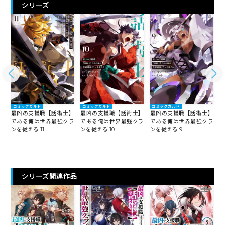
シリーズ
コミックガルド
コミックガルド
コミックガルド
】
最凶の支援職【話術士】
最凶の支援職【話術士】
最凶の支援職【話術士】
ラ
である俺は世界最強クラ
である俺は世界最強クラ
である俺は世界最強クラ
ンを従える 11
ンを従える 10
ンを従える 9
ン
シリーズ関連作品