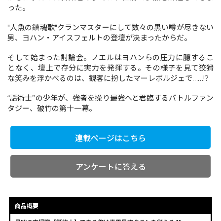
った。
"人魚の鎮魂歌"クランマスターにして数々の黒い噂が尽きない
コミックエッセイ
男、ヨハン・アイスフェルトの登壇が決まったからだ。
閉じる
そして始まった討論会。ノエルはヨハンらの圧力に臆するこ
となく、壇上で存分に実力を発揮する。その様子を見て狡猾
な笑みを浮かべるのは、観客に扮したマーレボルジェで……!?
“話術士”の少年が、強者を操り最強へと君臨するバトルファン
タジー、破竹の第十一幕。
連載ページはこちら
アンケートに答える
商品概要