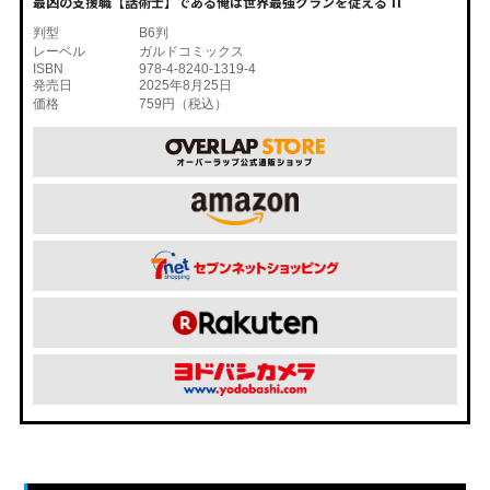
最凶の支援職【話術士】である俺は世界最強クランを従える 11
判型
B6判
レーベル
ガルドコミックス
ISBN
978-4-8240-1319-4
発売日
2025年8月25日
価格
759円（税込）