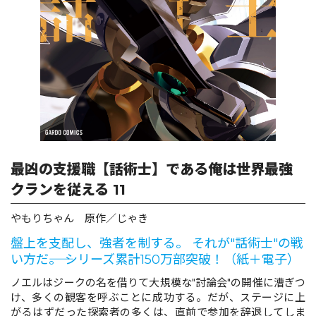
ロサージュノベルス
コミックガルド
コミッククリエ
最凶の支援職【話術士】である俺は世界最強
クランを従える 11
やもりちゃん 原作／じゃき
リキューレ
盤上を支配し、強者を制する。 それが"話術士"の戦
い方だ――。 シリーズ累計150万部突破！（紙＋電子）
ノエルはジークの名を借りて大規模な"討論会"の開催に漕ぎつ
コミックパルフェ
け、多くの観客を呼ぶことに成功する。だが、ステージに上
がるはずだった探索者の多くは、直前で参加を辞退してしま