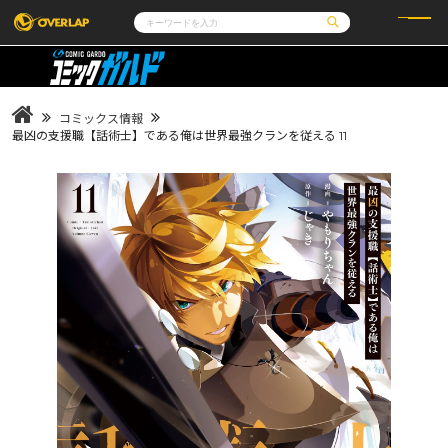
コミック
ライトノベル
コミックガルド
文庫
コミッククリエ
ノベルス
コミックス情報
LiQulle
ノベルスf
ラブパルフェ
ロサージュノベルス
最凶の支援職【話術士】である俺は世界最強クランを従える 11
その他
通販・NEWS
コミックエッセイ
OVERLAP STORE
ポケットモンスター
オーバーラップ広報室
アニメ
ゲーム
企業
会社概要
オーバーラップ文庫
採用情報
アクセス
オーバーラップホールディングス
お問い合わせはこちら
オーバーラップノベルス
オーバーラップノベルスf