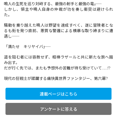
鳴人の生死を巡り対峙する、最強の射手と最強の竜――。
しかし、領主や鳴人自身の仲裁が功を奏し衝突は避けられ
た。
コミックエッセイ
騒動を乗り越えた鳴人は野望を達成すべく、遂に冒険者とな
閉じる
るも街を発つ直前、悪質な警邏による横暴な取り締まりに遭
遇し――
「満たせ キリヤイバ――」
道を阻む者には容赦せず、相棒ラザールと共に新たな旅へ踏
み出す。
だが行く先では、またも予想外の苦難が待ち受けていて……!?
現代の狂戦士が蹂躙する痛快異世界ファンタジー、第六幕?
連載ページはこちら
アンケートに答える