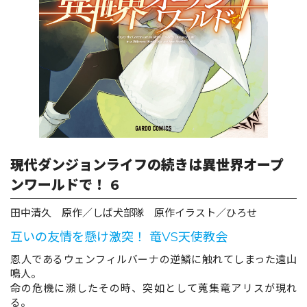
ロサージュノベルス
コミックガルド
コミッククリエ
現代ダンジョンライフの続きは異世界オープ
ンワールドで！ 6
田中清久 原作／しば犬部隊 原作イラスト／ひろせ
リキューレ
互いの友情を懸け激突！ 竜VS天使教会
恩人であるウェンフィルバーナの逆鱗に触れてしまった遠山
鳴人。
コミックパルフェ
命の危機に瀕したその時、突如として蒐集竜アリスが現れ
る。