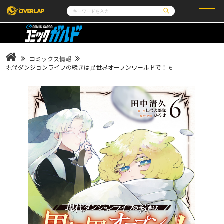
コミック
ライトノベル
コミックガルド
文庫
コミッククリエ
ノベルス
コミックス情報
LiQulle
ノベルスf
ラブパルフェ
ロサージュノベルス
現代ダンジョンライフの続きは異世界オープンワールドで！ 6
その他
通販・NEWS
コミックエッセイ
OVERLAP STORE
ポケットモンスター
オーバーラップ広報室
アニメ
ゲーム
企業
会社概要
オーバーラップ文庫
採用情報
アクセス
オーバーラップホールディングス
お問い合わせはこちら
オーバーラップノベルス
オーバーラップノベルスf