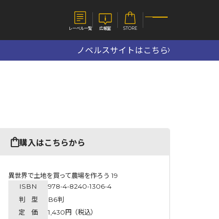
レーベル一覧
広報室
STORE
ノベルスサイトはこちら
S
企業
E
会社概要
報室
採用情報
アクセス
オーバーラップホールディングス
ベルス
コミックガルド
購入はこちらから
お問い合わせはこちら
異世界で土地を買って農場を作ろう 19
ISBN
978-4-8240-1306-4
コミックエッセイ
判 型
B6判
定 価
1,430円（税込）