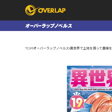
コミック
ライトノベ
TOP
オーバーラップノベルス
異世界で土地を買って農場を作
コミックガルド
文庫
コミッククリエ
ノベルス
LiQulle
ノベルスf
ラブパルフェ
ロサージュノベル
オーバーラップ文庫
オーバ
コミッククリエ