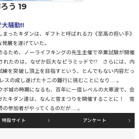
う 19
大騒動!!
しまったキダンは、ギフトと呼ばれる力《至高の担い手》
な発展を遂げていた。
めるため、ノーライフキングの先生主催で卒業試験が開催
されたのは、なぜか巨大なピラミッドで!? さらには、内
試練を突破し頂上を目指すという、とんでもない内容だっ
レスの成し遂げた十二の難行に挑むことになり……。
クボ城の時期になるも、百年に一度レベルの大寒波で、会
けたキダン達は、なんと雪まつりを開催することに！ 雪
勢の参加者がやってくるのだが……。
特設サイト
アンケート