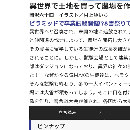
異世界で土地を買って農場を作ろ
岡沢六十四 イラスト／村上ゆいち
ピラミッドで卒業試験開催!?&雪祭りで
異世界へと召喚され、未開の地に追放されて
と仲間達の協力によって、農場を開拓し大き
その農場に留学している生徒達の成長を確か
されることに。しかし、試験会場として建築
部はダンジョンになっており、異界の神々の
た！ なぜかやる気MAXの生徒達は、ヘラク
そんな試験も終わり、冬の一大イベントオー
場には大雪が積もってしまう。そこに目を付
像を作り、雪合戦大会が催され、各国から大
立ち読み
ピンナップ