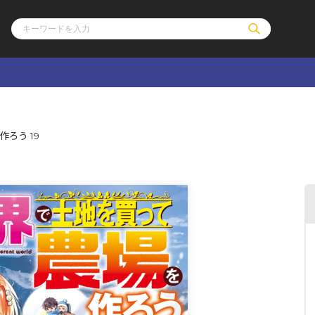
ル
その他
通販・NEW
ろう 19
コミックエッセイ
OVERLAP STOR
ポケットモンスター
オーバーラップ広
アニメ
ス
ゲーム
ーラップノベルス
オーバーラップノベルスf
ロサージュノ
リキューレ
コミックパルフェ