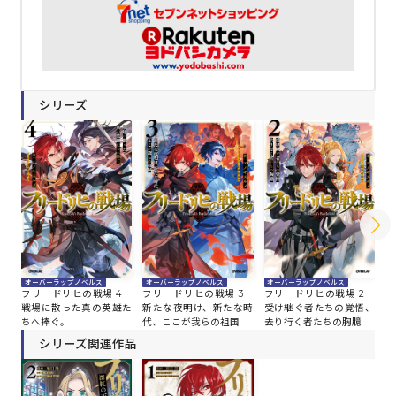
シリーズ
オーバーラップノベルス
オーバーラップノベルス
オーバーラップノベルス
オ
フリードリヒの戦場 4
フリードリヒの戦場 3
フリードリヒの戦場 2
フ
戦場に散った真の英雄た
新たな夜明け、新たな時
受け継ぐ者たちの覚悟、
若
ちへ捧ぐ。
代、ここが我らの祖国
去り行く者たちの胸臆
か
け
シリーズ関連作品