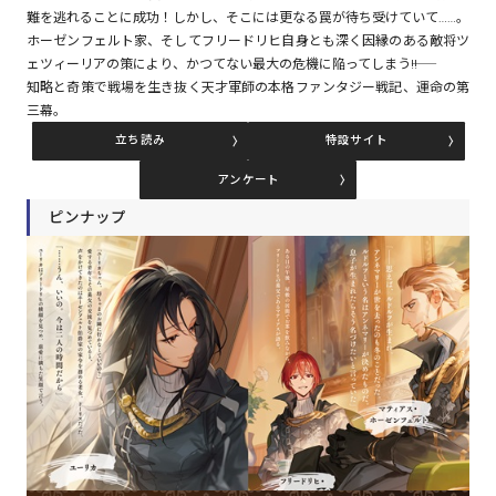
難を逃れることに成功！しかし、そこには更なる罠が待ち受けていて……。
ホーゼンフェルト家、そしてフリードリヒ自身とも深く因縁のある敵将ツ
ェツィーリアの策により、かつてない最大の危機に陥ってしまう――!!
コミックエッセイ
知略と奇策で戦場を生き抜く天才軍師の本格ファンタジー戦記、運命の第
三幕。
閉じる
立ち読み
特設サイト
アンケート
ピンナップ