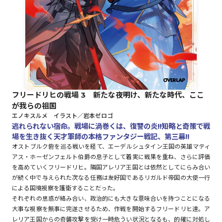
ロサージュノベルス
コミックガルド
フリードリヒの戦場 3 新たな夜明け、新たな時代、ここ
が我らの祖国
コミッククリエ
エノキスルメ イラスト／岩本ゼロゴ
逃れられない宿命。戦場に渦巻くは、復讐の炎――!!知略と奇策で戦
場を生き抜く天才軍師の本格ファンタジー戦記、第三幕!!
オストブルク砦を巡る戦いを経て、エーデルシュタイン王国の英雄マティ
アス・ホーゼンフェルト伯爵の息子として着実に戦果を重ね、さらに評価
リキューレ
を高めていくフリードリヒ。隣国アレリア王国とは依然としてにらみ合い
が続く中で与えられた次なる任務は――友好国であるリガルド帝国の大使一行
による国境視察を護衛することだった。
それぞれの思惑が絡み合い、政治的にも大きな意味合いを持つことになる
コミックパルフェ
大事な視察を無事に完遂させるため、作戦を開始するフリードリヒ達。ア
レリア王国からの奇襲攻撃を受け一時危うい状況となるも、的確に対処し