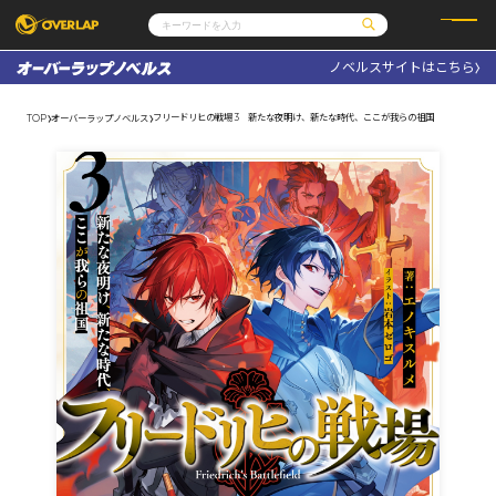
ノベルスサイトはこちら
コミック
ライトノベル
コミックガルド
文庫
フリードリヒの戦場 3 新たな夜明け、新たな時代、ここが我らの祖国
TOP
オーバーラップノベルス
コミッククリエ
ノベルス
LiQulle
ノベルスf
ラブパルフェ
ロサージュノベルス
その他
通販・NEWS
コミックエッセイ
OVERLAP STORE
ポケットモンスター
オーバーラップ広報室
アニメ
ゲーム
企業
会社概要
オーバーラップ文庫
採用情報
アクセス
オーバーラップホールディングス
お問い合わせはこちら
オーバーラップノベルス
オーバーラップノベルスf