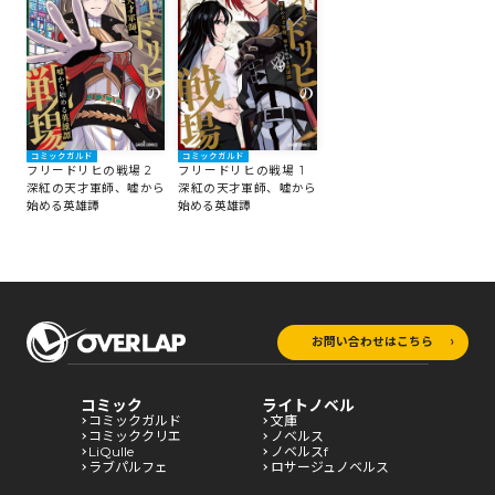
コミックガルド
コミックガルド
フリードリヒの戦場 2
フリードリヒの戦場 1
深紅の天才軍師、嘘から
深紅の天才軍師、嘘から
始める英雄譚
始める英雄譚
お問い合わせはこちら
コミック
ライトノベル
コミックガルド
文庫
コミッククリエ
ノベルス
LiQulle
ノベルスf
ラブパルフェ
ロサージュノベルス