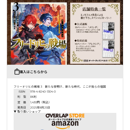
購入はこちらから
フリードリヒの戦場 3 新たな夜明け、新たな時代、ここが我らの祖国
ISBN
978-4-8240-1304-0
判 型
B6判
定 価
1,430円（税込）
発売日
2025年8月25日
▼ 取り扱いショップ