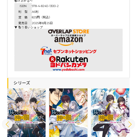
駆け上がる～
ISBN
978-4-8240-1300-2
判 型
A6判
定 価
825円（税込）
発売日
2025年8月25日
▼ 取り扱いショップ
シリーズ