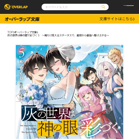
文庫サイトはこちら
コミック
ライトノベル
コミックガルド
文庫
TOP
オーバーラップ文庫
コミッククリエ
ノベルス
灰の世界は神の眼で彩づく 5 ～俺だけ見えるステータスで、最弱から最強へ駆け上がる～
LiQulle
ノベルスf
ラブパルフェ
ロサージュノベルス
その他
通販・NEWS
コミックエッセイ
OVERLAP STORE
ポケットモンスター
オーバーラップ広報室
アニメ
ゲーム
企業
会社概要
オーバーラップ文庫
採用情報
アクセス
オーバーラップホールディングス
お問い合わせはこちら
オーバーラップノベルス
オーバーラップノベルスf