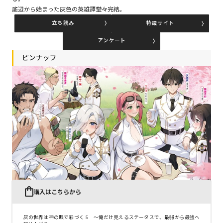
底辺から始まった灰色の英雄譚――堂々完結。
立ち読み
特設サイト
コミックエッセイ
アンケート
閉じる
ピンナップ
購入はこちらから
灰の世界は神の眼で彩づく 5 ～俺だけ見えるステータスで、最弱から最強へ