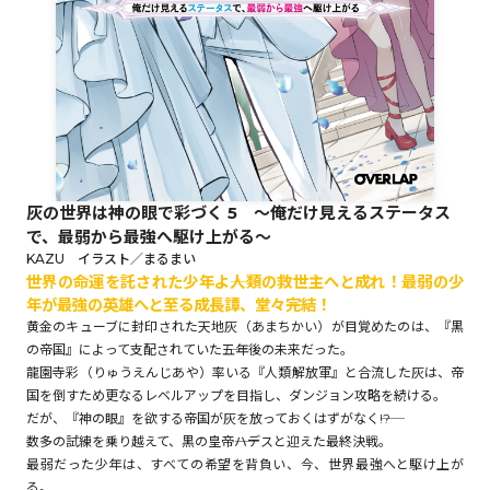
ロサージュノベルス
コミックガルド
灰の世界は神の眼で彩づく 5 ～俺だけ見えるステータス
で、最弱から最強へ駆け上がる～
コミッククリエ
KAZU イラスト／まるまい
世界の命運を託された少年よ――人類の救世主へと成れ！最弱の少
年が最強の英雄へと至る成長譚、堂々完結！
黄金のキューブに封印された天地灰（あまちかい）が目覚めたのは、『黒
の帝国』によって支配されていた――五年後の未来だった。
リキューレ
龍園寺彩（りゅうえんじあや）率いる『人類解放軍』と合流した灰は、帝
国を倒すため更なるレベルアップを目指し、ダンジョン攻略を続ける。
だが、『神の眼』を欲する帝国が灰を放っておくはずがなく――!?
数多の試練を乗り越えて、黒の皇帝――ハデスと迎えた最終決戦。
コミックパルフェ
最弱だった少年は、すべての希望を背負い、今、世界最強へと駆け上が
る。