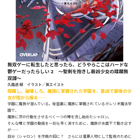
ロサージュノベルス
コミックガルド
無双ゲーに転生したと思ったら、どうやらここはハードな
コミッククリエ
鬱ゲーだったらしい 2 ～聖剣を抱きし最凶少女の蹂躙無
双譚～
久路途 緑 イラスト／英エイスト
暗躍し、破壊しろ。魔族に掌握された学園を、最凶で最強の少
女が陰から操る――
リキューレ
学園に魔族が潜んでいる。秘密裏に魔族に掌握されているガレリオ魔法学
園で、
魔族に次の行動をさせるべく一つの噂を流し始めたシャロン。
そんな噂と学園の動揺を一刻も早く消すために、魔族が水面下で動き出す
コミックパルフェ
が――
自分（シャロン）を作戦の囮に？ さらには重要人物として監視のために