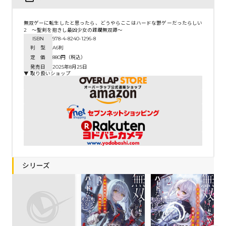
無双ゲーに転生したと思ったら、どうやらここはハードな鬱ゲーだったらしい
2 ～聖剣を抱きし最凶少女の蹂躙無双譚～
ISBN
978-4-8240-1296-8
判 型
A6判
定 価
880円（税込）
発売日
2025年8月25日
▼ 取り扱いショップ
シリーズ