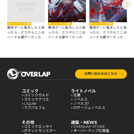
オーバーラップ文庫
オーバーラップ文庫
オーバーラップ文庫
オ
無双ゲーに転生したと思
無双ゲーに転生したと思
無双ゲーに転生したと思
無
ったら、どうやらここは
ったら、どうやらここは
ったら、どうやらここは
っ
ハードな鬱ゲーだったら
ハードな鬱ゲーだったら
ハードな鬱ゲーだったら
ハ
しい 4 ～聖剣を抱きし
しい 3 ～聖剣を抱きし
しい 2 ～聖剣を抱きし
し
最凶少女の蹂躙無双譚～
最凶少女の蹂躙無双譚～
最凶少女の蹂躙無双譚～
最
お問い合わせはこちら
コミック
ライトノベル
コミックガルド
文庫
コミッククリエ
ノベルス
LiQulle
ノベルスf
ラブパルフェ
ロサージュノベルス
その他
通販・NEWS
コミックエッセイ
OVERLAP STORE
ポケットモンスター
オーバーラップ広報室