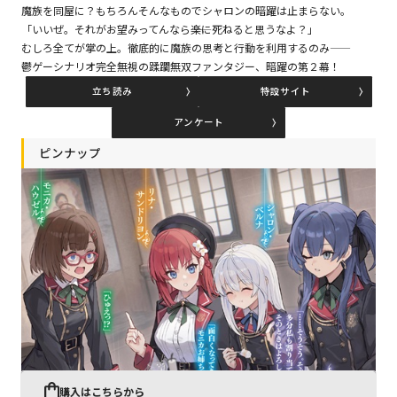
魔族を同屋に？もちろんそんなものでシャロンの暗躍は止まらない。
「いいぜ。それがお望みってんなら――楽に死ねると思うなよ？」
むしろ全てが掌の上。徹底的に魔族の思考と行動を利用するのみ――
コミックエッセイ
鬱ゲーシナリオ完全無視の蹂躙無双ファンタジー、暗躍の第２幕！
閉じる
立ち読み
特設サイト
アンケート
ピンナップ
購入はこちらから