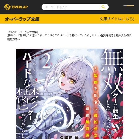
文庫サイトはこちら
コミック
ライトノベル
コミックガルド
文庫
TOP
オーバーラップ文庫
コミッククリエ
ノベルス
無双ゲーに転生したと思ったら、どうやらここはハードな鬱ゲーだったらしい 2 ～聖剣を抱きし最凶少女の蹂
LiQulle
ノベルスf
躙無双譚～
ラブパルフェ
ロサージュノベルス
その他
通販・NEWS
コミックエッセイ
OVERLAP STORE
ポケットモンスター
オーバーラップ広報室
アニメ
ゲーム
企業
会社概要
オーバーラップ文庫
採用情報
アクセス
オーバーラップホールディングス
お問い合わせはこちら
オーバーラップノベルス
オーバーラップノベルスf