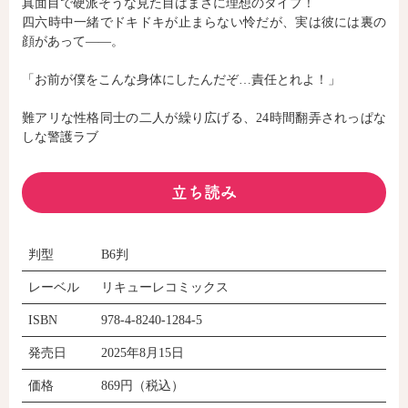
真面目で硬派そうな見た目はまさに理想のタイプ！
四六時中一緒でドキドキが止まらない怜だが、実は彼には裏の
顔があって――。
コミックエッセイ
「お前が僕をこんな身体にしたんだぞ…責任とれよ！」
閉じる
難アリな性格同士の二人が繰り広げる、24時間翻弄されっぱな
しな警護ラブ
立ち読み
判型
B6判
レーベル
リキューレコミックス
ISBN
978-4-8240-1284-5
発売日
2025年8月15日
価格
869円（税込）