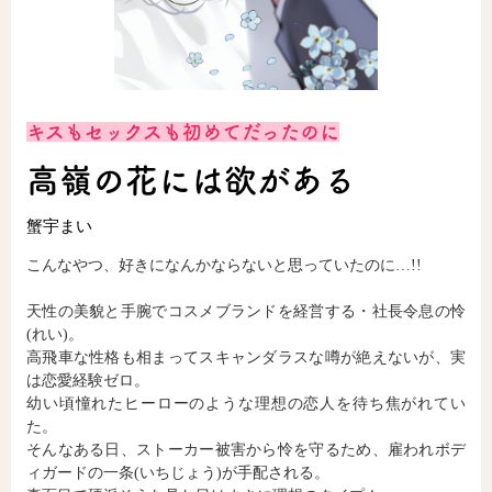
ロサージュノベルス
キスもセックスも初めてだったのに
コミックガルド
高嶺の花には欲がある
蟹宇まい
コミッククリエ
こんなやつ、好きになんかならないと思っていたのに…!!
天性の美貌と手腕でコスメブランドを経営する・社長令息の怜
(れい)。
リキューレ
高飛車な性格も相まってスキャンダラスな噂が絶えないが、実
は恋愛経験ゼロ。
幼い頃憧れたヒーローのような理想の恋人を待ち焦がれてい
た。
そんなある日、ストーカー被害から怜を守るため、雇われボデ
コミックパルフェ
ィガードの一条(いちじょう)が手配される。