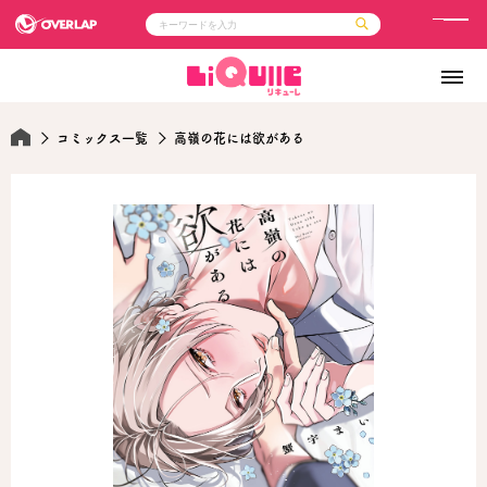
メ
ニ
コミック
ライトノベル
ュ
コミックガルド
文庫
コミッククリエ
ノベルス
ー
LiQulle
ノベルスf
コミックス一覧
高嶺の花には欲がある
ラブパルフェ
ロサージュノベルス
その他
通販・NEWS
コミックエッセイ
OVERLAP STORE
ポケットモンスター
オーバーラップ広報室
アニメ
ゲーム
企業
会社概要
オーバーラップ文庫
採用情報
アクセス
オーバーラップホールディングス
お問い合わせはこちら
オーバーラップノベルス
オーバーラップノベルスf