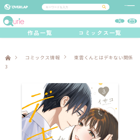
コミック
ライトノベル
作品一覧
コミックス一覧
コミックガルド
文庫
コミッククリエ
ノベルス
LiQulle
ノベルスf
ラブパルフェ
ロサージュノベルス
その他
通販・NEWS
コミックエッセイ
OVERLAP STORE
ポケットモンスター
オーバーラップ広報室
アニメ
ゲーム
コミックス情報
東雲くんとはデキない関係
企業
オーバーラップ文庫
会社概要
3
採用情報
アクセス
オーバーラップホールディングス
お問い合わせはこちら
オーバーラップノベルス
オーバーラップノベルスf