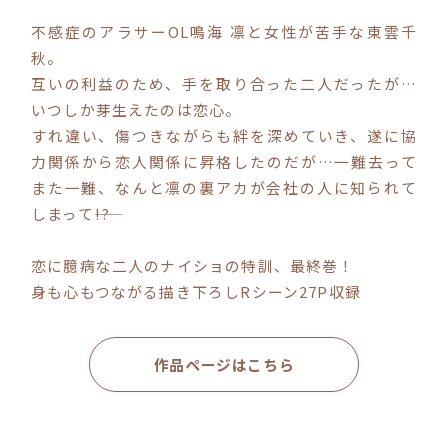
不感症のアラサーOL鳴海 凛と女性が苦手な東雲千
コミックエッセイ
秋。
互いの利益のため、手を取り合った二人だったが…
閉じる
いつしか芽生えたのは恋心。
すれ違い、傷つきながらも絆を深めていき、遂に協
力関係から恋人関係に昇格したのだが…一難去って
また一難、なんと凛の裏アカが会社の人に知られて
しまって――!?
恋に臆病な二人のナイショの特訓、最終巻！
身も心もつながる描き下ろしRシーン27P収録
作品ページはこちら