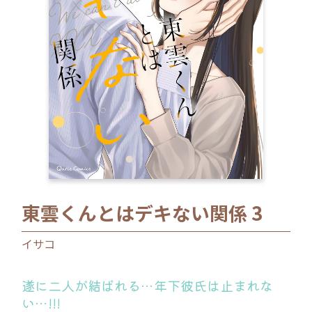
ロサージュノベルス
コミックガルド
コミッククリエ
東雲くんとはデキない関係 3
リキューレ
イサコ
遂に二人が結ばれる…年下彼氏は止まれな
コミックパルフェ
い…!!!