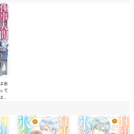
は氷
って
は偽