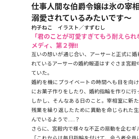
仕事人間な伯爵令嬢は氷の宰相
溺愛されているみたいです～
杓子ねこ イラスト／すずむし
「君のことが可愛すぎてもう耐えられ
メディ、第２弾!!
互いの想いが通じ合い、アーサーと正式に婚
れているアーサーの婚約報道はすぐさま宮殿
ていた。
婚約を機にプライベートの時間へも目を向
にお菓子作りをしたり、婚約指輪を作りに行
しかし、そんなある日のこと。宰相室に新
残業を繰り返したために異動を命じられた生
んでいるようで……？
さらに、宮殿内で様々な不正の扇動を企むギル
「これからは毎日指輪を付けて、会う者全員