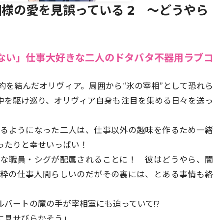
様の愛を見誤っている 2 ～どうやら
ない」仕事大好きな二人のドタバタ不器用ラブコ
約を結んだオリヴィア。周囲から“氷の宰相”として恐れら
中を駆け巡り、オリヴィア自身も注目を集める日々を送っ
けるようになった二人は、仕事以外の趣味を作るため一緒
ったりと幸せいっぱい！
たな職員・シグが配属されることに！ 彼はどうやら、闇
粋の仕事人間らしいのだが――その裏には、とある事情も絡
バートの魔の手が宰相室にも迫っていて!?
に見せびらかそう」