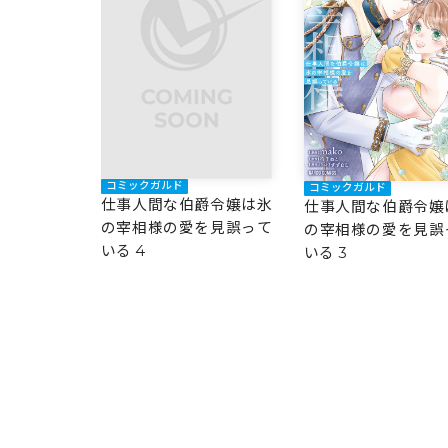
コミックガルド
コミックガルド
仕事人間な伯爵令嬢は氷
仕事人間な伯爵令嬢
の宰相様の愛を見誤って
の宰相様の愛を見誤
いる 4
いる 3