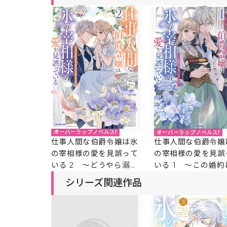
オーバーラップノベルスf
オーバーラップノベルスf
仕事人間な伯爵令嬢は氷
仕事人間な伯爵令嬢
の宰相様の愛を見誤って
の宰相様の愛を見誤
いる 2 ～どうやら溺愛
いる 1 ～この婚約
されているみたいです～
装、ですよね？～
シリーズ関連作品