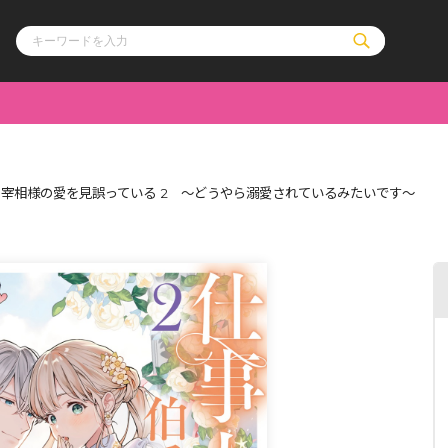
ル
その他
通販・NEW
宰相様の愛を見誤っている 2 ～どうやら溺愛されているみたいです～
コミックエッセイ
OVERLAP STOR
ポケットモンスター
オーバーラップ広
アニメ
ス
ゲーム
ーラップノベルス
オーバーラップノベルスf
ロサージュノ
リキューレ
コミックパルフェ