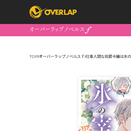
コミック
ライトノベ
TOP
オーバーラップノベルスｆ
仕事人間な伯爵令嬢は氷の
コミックガルド
文庫
コミッククリエ
ノベルス
LiQulle
ノベルスf
ラブパルフェ
ロサージュノベル
オーバーラップ文庫
オーバ
コミッククリエ