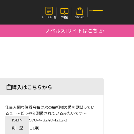
レーベル一覧
広報室
STORE
ノベルスfサイトはこちら
S
企業
E
会社概要
報室
採用情報
アクセス
オーバーラップホールディングス
ベルス
コミックガルド
購入はこちらから
お問い合わせはこちら
仕事人間な伯爵令嬢は氷の宰相様の愛を見誤ってい
る 2 ～どうやら溺愛されているみたいです～
ISBN
978-4-8240-1262-3
コミックエッセイ
判 型
B6判