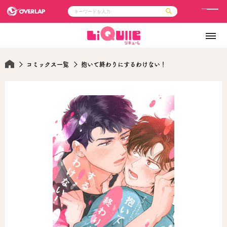
メ
ニ
コミック
ライトノベル
ュ
コミックガルド
文庫
コミッククリエ
ノベルス
ー
LiQulle
ノベルスf
コミックス一覧
抱いて終わりにするわけない！
ラブパルフェ
ロサージュノベルス
その他
通販・NEWS
コミックエッセイ
OVERLAP STORE
ポケットモンスター
オーバーラップ広報室
アニメ
ゲーム
企業
会社概要
オーバーラップ文庫
採用情報
アクセス
オーバーラップホールディングス
お問い合わせはこちら
オーバーラップノベルス
オーバーラップノベルスf