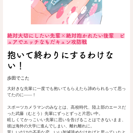
ロサージュノベルス
絶対大切にしたい先輩×絶対抱かれたい後輩 ピ
コミックガルド
ュアでエッチなもだキュン攻防戦
抱いて終わりにするわけな
い！
コミッククリエ
歩田でこた
大好きな先輩に一度でも抱いてもらえたら諦められるって思っ
てたのに――！
リキューレ
スポーツカメラマンのみなとは、高校時代、陸上部のエースだ
った武藤（むとう）先輩にずっとずっと片思い中。
眩しくてかっこいい先輩に思いを告げることはできないまま、
コミックパルフェ
彼は海外の大学に進んでしまい、離れ離れに。
苦しいだけの不毛な恋…いい加減諦めなければと思っていたと