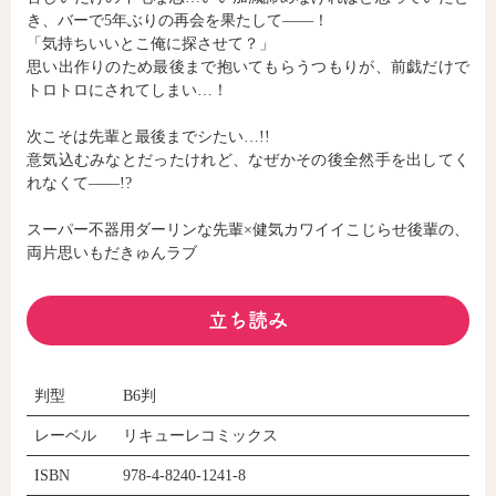
き、バーで5年ぶりの再会を果たして――！
「気持ちいいとこ俺に探させて？」
思い出作りのため最後まで抱いてもらうつもりが、前戯だけで
コミックエッセイ
トロトロにされてしまい…！
閉じる
次こそは先輩と最後までシたい…!!
意気込むみなとだったけれど、なぜかその後全然手を出してく
れなくて――!?
スーパー不器用ダーリンな先輩×健気カワイイこじらせ後輩の、
両片思いもだきゅんラブ
立ち読み
判型
B6判
レーベル
リキューレコミックス
ISBN
978-4-8240-1241-8