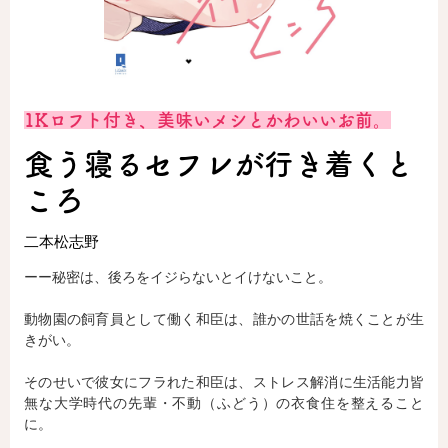
ロサージュノベルス
1Kロフト付き、美味いメシとかわいいお前。
コミックガルド
食う寝るセフレが行き着くと
ころ
コミッククリエ
二本松志野
ーー秘密は、後ろをイジらないとイけないこと。
動物園の飼育員として働く和臣は、誰かの世話を焼くことが生
リキューレ
きがい。
そのせいで彼女にフラれた和臣は、ストレス解消に生活能力皆
無な大学時代の先輩・不動（ふどう）の衣食住を整えること
コミックパルフェ
に。