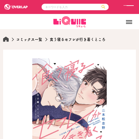
メ
ニ
コミック
ライトノベル
ュ
コミックガルド
文庫
コミッククリエ
ノベルス
ー
LiQulle
ノベルスf
コミックス一覧
食う寝るセフレが行き着くところ
ラブパルフェ
ロサージュノベルス
その他
通販・NEWS
コミックエッセイ
OVERLAP STORE
ポケットモンスター
オーバーラップ広報室
アニメ
ゲーム
企業
会社概要
オーバーラップ文庫
採用情報
アクセス
オーバーラップホールディングス
お問い合わせはこちら
オーバーラップノベルス
オーバーラップノベルスf