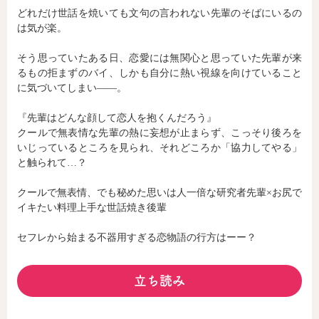
どれだけ世話を焼いても文句の言われない先輩のそばにいるの
は気が楽。
コミックエッセイ
そう思っていたある日、恋愛には無関心と思っていた先輩が来
るもの拒まずのバイ、しかも自分に熱い視線を向けていること
閉じる
に気づいてしまい――。
『先輩はどんな顔して恋人を抱くんだろう』
クールで無表情な先輩の熱に妄想が止まらず、こっそり後ろを
いじっているところを見られ、それどころか「協力してやる」
と触られて…？
クールで無表情、でも秘めた思いは人一倍な研究者先輩×お尻で
イキたい料理上手な世話焼き後輩
セフレから始まる不器用すぎる恋物語の行方はーー？
立ち読み