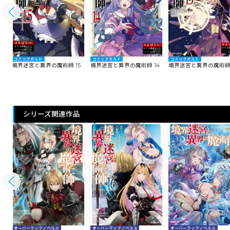
コミックガルド
コミックガルド
コミックガルド
6
境界迷宮と異界の魔術師 15
境界迷宮と異界の魔術師 14
境界迷宮と異界の魔術師 
シリーズ関連作品
オーバーラップノベルス
オーバーラップノベルス
オーバーラップノベルス