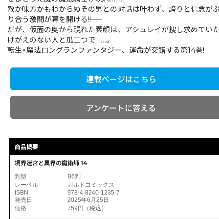
敵か味方かもわからぬその男との対話は叶わず、誇りと信念が
り合う激闘が幕を開ける――!!
だが、仮面の奥から現れた素顔は、アシュレイが捜し求めてい
けがえのない人と瓜二つで……。
転生×魔法ロングランファンタジー、運命が交錯する第14巻!
連載ページはこちら
アンケートに答える
商品概要
境界迷宮と異界の魔術師 14
判型
B6判
レーベル
ガルドコミックス
ISBN
978-4-8240-1235-7
発売日
2025年6月25日
価格
759円（税込）