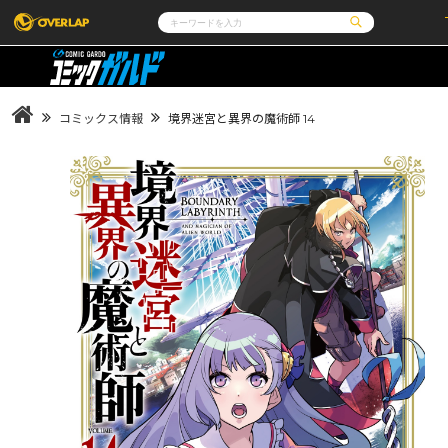
コミック
ライトノベル
コミックガルド
文庫
コミッククリエ
ノベルス
コミックス情報
境界迷宮と異界の魔術師 14
LiQulle
ノベルスf
ラブパルフェ
ロサージュノベルス
その他
通販・NEWS
コミックエッセイ
OVERLAP STORE
ポケットモンスター
オーバーラップ広報室
アニメ
ゲーム
企業
会社概要
オーバーラップ文庫
オーバーラップノベルス
採用情報
アクセス
オーバーラップホールディングス
お問い合わせはこちら
オーバーラップノベルスf
ロサージュノベルス
コミックガルド
コミッククリエ