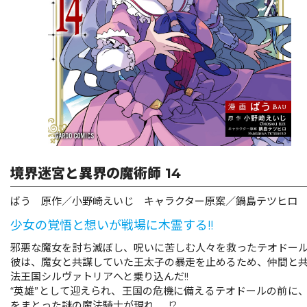
リキューレ
コミックパルフェ
コミックエッセイ
閉じる
境界迷宮と異界の魔術師 14
ばう 原作／小野崎えいじ キャラクター原案／鍋島テツヒロ
少女の覚悟と想いが戦場に木霊する!!
邪悪な魔女を討ち滅ぼし、呪いに苦しむ人々を救ったテオドー
彼は、魔女と共謀していた王太子の暴走を止めるため、仲間と
法王国シルヴァトリアへと乗り込んだ!!
“英雄”として迎えられ、王国の危機に備えるテオドールの前に
をまとった謎の魔法騎士が現れ……!?