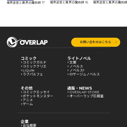
8
境界迷宮と異界の魔術師 16
境界迷宮と異界の魔術師 
境界迷宮と異界の魔術師 17
お問い合わせはこちら
コミック
ライトノベル
コミックガルド
文庫
コミッククリエ
ノベルス
LiQulle
ノベルスf
ラブパルフェ
ロサージュノベルス
その他
通販・NEWS
コミックエッセイ
OVERLAP STORE
ポケットモンスター
オーバーラップ広報室
アニメ
ゲーム
企業
会社概要