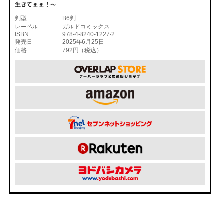
生きてぇぇ！～
判型
B6判
レーベル
ガルドコミックス
ISBN
978-4-8240-1227-2
発売日
2025年6月25日
価格
792円（税込）