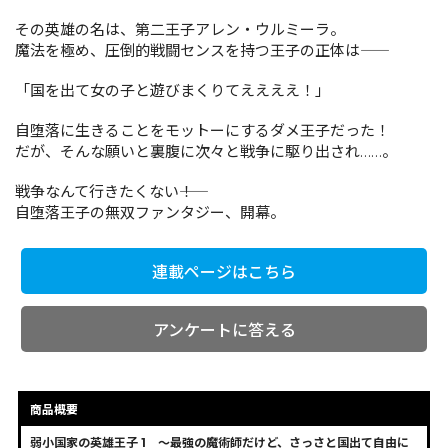
その英雄の名は、第二王子アレン・ウルミーラ。
魔法を極め、圧倒的戦闘センスを持つ王子の正体は――
コミックエッセイ
「国を出て女の子と遊びまくりてええええ！」
閉じる
自堕落に生きることをモットーにするダメ王子だった！
だが、そんな願いと裏腹に次々と戦争に駆り出され……。
戦争なんて行きたくない――！
自堕落王子の無双ファンタジー、開幕。
連載ページはこちら
アンケートに答える
商品概要
弱小国家の英雄王子 1 ～最強の魔術師だけど、さっさと国出て自由に