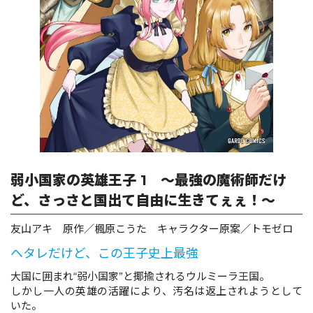
ロサージュノベルス
コミックガルド
コミッククリエ
弱小国家の英雄王子 1 ～最強の魔術師だけ
ど、さっさと国出て自由に生きてぇぇ！～
リキューレ
友山アキ 原作／楓原こうた キャラクター原案／トモゼロ
ヘタレだけど、この王子史上最強
大国に囲まれ“弱小国家”と揶揄されるウルミーラ王国。
しかし一人の英雄の活躍により、汚名は返上されようとして
コミックパルフェ
いた。