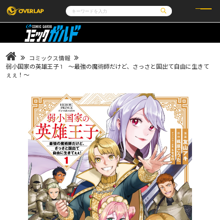
コミック
ライトノベル
コミックガルド
文庫
コミッククリエ
ノベルス
コミックス情報
LiQulle
ノベルスf
ラブパルフェ
ロサージュノベルス
弱小国家の英雄王子 1 ～最強の魔術師だけど、さっさと国出て自由に生きて
その他
通販・NEWS
ぇぇ！～
コミックエッセイ
OVERLAP STORE
ポケットモンスター
オーバーラップ広報室
アニメ
ゲーム
企業
会社概要
オーバーラップ文庫
採用情報
アクセス
オーバーラップホールディングス
お問い合わせはこちら
オーバーラップノベルス
オーバーラップノベルスf