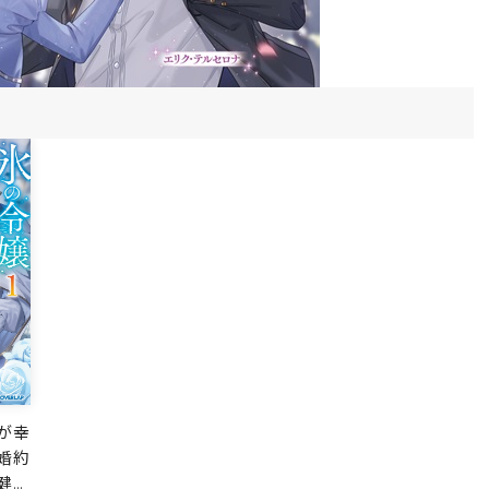
が幸
婚約
健康