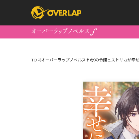
コミック
ライトノベ
TOP
オーバーラップノベルスｆ
氷の令嬢ヒストリカが幸せ
コミックガルド
文庫
コミッククリエ
ノベルス
LiQulle
ノベルスf
ラブパルフェ
ロサージュノベル
オーバーラップ文庫
オーバ
コミッククリエ