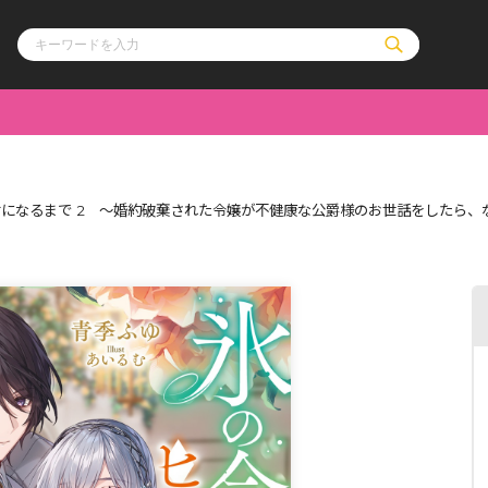
ル
その他
通販・NEW
になるまで 2 ～婚約破棄された令嬢が不健康な公爵様のお世話をしたら、
コミックエッセイ
OVERLAP STOR
ポケットモンスター
オーバーラップ広
アニメ
ス
ゲーム
ーラップノベルス
オーバーラップノベルスf
ロサージュノ
リキューレ
コミックパルフェ