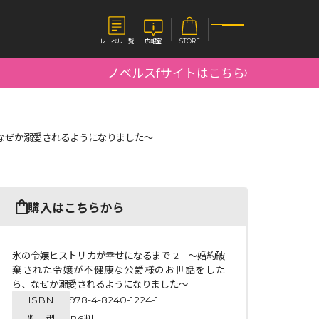
レーベル一覧
広報室
STORE
ノベルスfサイトはこちら
S
企業
なぜか溺愛されるようになりました～
E
会社概要
報室
採用情報
アクセス
オーバーラップホールディングス
ベルス
コミックガルド
購入はこちらから
お問い合わせはこちら
氷の令嬢ヒストリカが幸せになるまで 2 ～婚約破
棄された令嬢が不健康な公爵様のお世話をした
ら、なぜか溺愛されるようになりました～
コミックエッセイ
ISBN
978-4-8240-1224-1
判 型
B6判