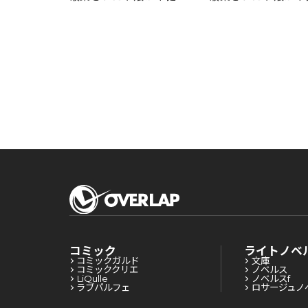
な公爵様のお世話をした
な公爵様のお世話を
ら、なぜか溺愛されるよ
ら、なぜか溺愛され
うになりました～
うになりました～
コミック
ライトノベ
コミックガルド
文庫
コミッククリエ
ノベルス
LiQulle
ノベルスf
ラブパルフェ
ロサージュノ