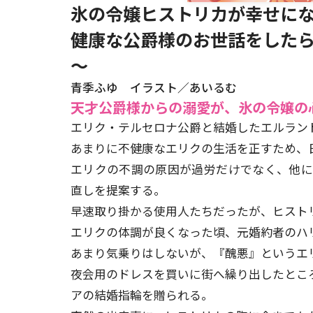
氷の令嬢ヒストリカが幸せにな
健康な公爵様のお世話をした
～
青季ふゆ イラスト／あいるむ
天才公爵様からの溺愛が、氷の令嬢の
エリク・テルセロナ公爵と結婚したエルラン
あまりに不健康なエリクの生活を正すため、
エリクの不調の原因が過労だけでなく、他
直しを提案する。
早速取り掛かる使用人たちだったが、ヒスト
エリクの体調が良くなった頃、元婚約者のハ
あまり気乗りはしないが、『醜悪』というエ
夜会用のドレスを買いに街へ繰り出したとこ
アの結婚指輪を贈られる。