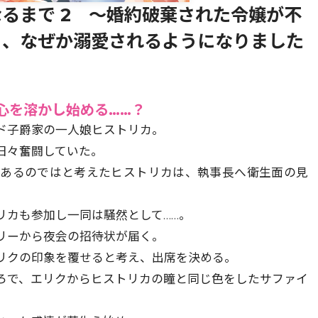
るまで 2 ～婚約破棄された令嬢が不
ら、なぜか溺愛されるようになりました
心を溶かし始める……？
ド子爵家の一人娘ヒストリカ。
日々奮闘していた。
にあるのではと考えたヒストリカは、執事長へ衛生面の見
リカも参加し一同は騒然として……。
リーから夜会の招待状が届く。
リクの印象を覆せると考え、出席を決める。
ろで、エリクからヒストリカの瞳と同じ色をしたサファイ