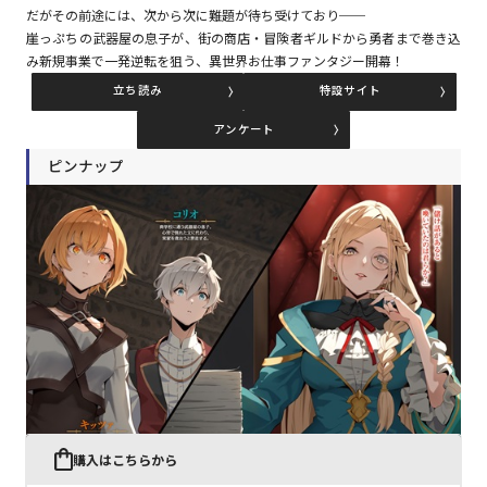
だがその前途には、次から次に難題が待ち受けており──
崖っぷちの武器屋の息子が、街の商店・冒険者ギルドから勇者まで巻き込
み新規事業で一発逆転を狙う、異世界お仕事ファンタジー開幕！
コミックエッセイ
立ち読み
特設サイト
閉じる
アンケート
ピンナップ
購入はこちらから