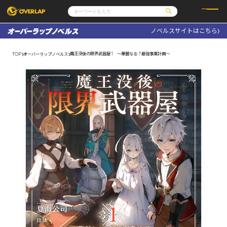
ノベルスサイトはこちら
コミック
ライトノベル
コミックガルド
文庫
魔王没後の限界武器屋 1 ～華麗なる？最強事業計画～
TOP
オーバーラップノベルス
コミッククリエ
ノベルス
LiQulle
ノベルスf
ラブパルフェ
ロサージュノベルス
その他
通販・NEWS
コミックエッセイ
OVERLAP STORE
ポケットモンスター
オーバーラップ広報室
アニメ
ゲーム
企業
会社概要
オーバーラップ文庫
採用情報
アクセス
オーバーラップホールディングス
お問い合わせはこちら
オーバーラップノベルス
オーバーラップノベルスf