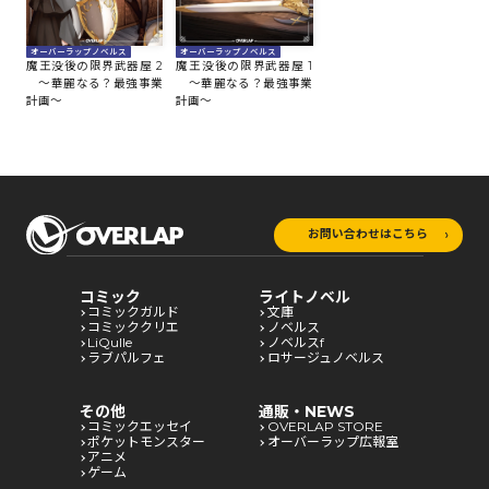
オーバーラップノベルス
オーバーラップノベルス
魔王没後の限界武器屋 2
魔王没後の限界武器屋 1
～華麗なる？最強事業
～華麗なる？最強事業
計画～
計画～
お問い合わせはこちら
コミック
ライトノベル
コミックガルド
文庫
コミッククリエ
ノベルス
LiQulle
ノベルスf
ラブパルフェ
ロサージュノベルス
その他
通販・NEWS
コミックエッセイ
OVERLAP STORE
ポケットモンスター
オーバーラップ広報室
アニメ
ゲーム