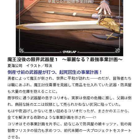
ロサージュノベルス
コミックガルド
魔王没後の限界武器屋 1 ～華麗なる？最強事業計画～
夏海公司 イラスト／玲汰
コミッククリエ
倒産寸前の武器屋が打つ、起死回生の事業計画！
勇者によって魔王が倒され、世界に平和が訪れた──のだが、冒険者たち
は職にあぶれ、魔王討伐需要を見越して商品を仕入れていた武器・防具屋
も大量の在庫を抱えることに。
商学校に通う武器屋の息子コリオも、実家は倒産の危機に瀕し、父親は倒
リキューレ
れ、病弱な妹のエニは奴隷として売られかねない状況に陥っていた。
もはや夜逃げしかないと思い詰めるコリオだったが、まさかのエニから、
全てを解決する奇跡のような事業計画を示され──!?
コリオはその事業計画を片手に、幼なじみで防具屋の娘キッツァ、街の両
コミックパルフェ
替商フリスタの協力も求めつつ、前代未聞の一大プロジェクトをスタート
させる。