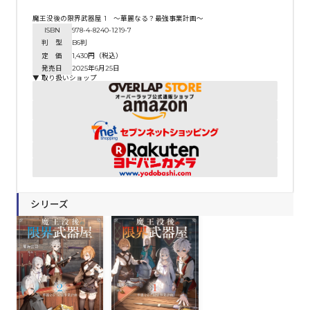
魔王没後の限界武器屋 1 ～華麗なる？最強事業計画～
ISBN
978-4-8240-1219-7
判 型
B6判
定 価
1,430円（税込）
発売日
2025年6月25日
▼ 取り扱いショップ
シリーズ