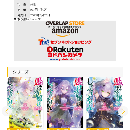
判 型
A6判
定 価
957円（税込）
発売日
2025年6月25日
▼ 取り扱いショップ
シリーズ
オーバーラップ文庫
オーバーラップ文庫
オーバーラップ文庫
オ