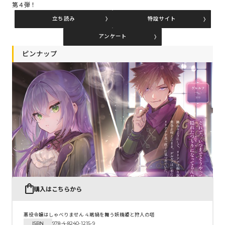
第４弾！
立ち読み
特設サイト
コミックエッセイ
アンケート
閉じる
ピンナップ
購入はこちらから
悪役令嬢はしゃべりません 4.戦禍を舞う妖精姫と狩人の塔
ISBN
978-4-8240-1215-9