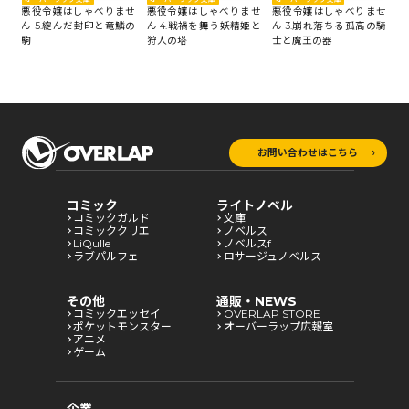
せ
悪役令嬢はしゃべりませ
悪役令嬢はしゃべりませ
悪役令嬢はしゃべりませ
悪
偽り
ん 5.綻んだ封印と竜鱗の
ん 4.戦禍を舞う妖精姫と
ん 3.崩れ落ちる孤高の騎
ん
駒
狩人の塔
士と魔王の器
れ
お問い合わせはこちら
コミック
ライトノベル
コミックガルド
文庫
コミッククリエ
ノベルス
LiQulle
ノベルスf
ラブパルフェ
ロサージュノベルス
その他
通販・NEWS
コミックエッセイ
OVERLAP STORE
ポケットモンスター
オーバーラップ広報室
アニメ
ゲーム
企業