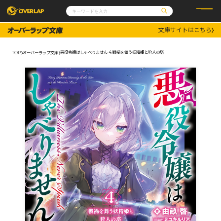
文庫サイトはこちら
コミック
ライトノベル
コミックガルド
文庫
悪役令嬢はしゃべりません 4.戦禍を舞う妖精姫と狩人の塔
TOP
オーバーラップ文庫
コミッククリエ
ノベルス
LiQulle
ノベルスf
ラブパルフェ
ロサージュノベルス
その他
通販・NEWS
コミックエッセイ
OVERLAP STORE
ポケットモンスター
オーバーラップ広報室
アニメ
ゲーム
企業
会社概要
オーバーラップ文庫
採用情報
アクセス
オーバーラップホールディングス
お問い合わせはこちら
オーバーラップノベルス
オーバーラップノベルスf