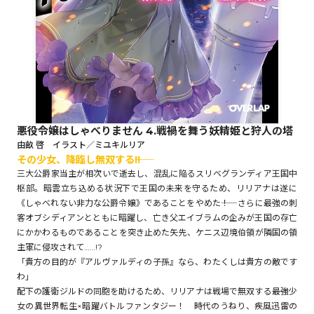
ロサージュノベルス
コミックガルド
悪役令嬢はしゃべりません 4.戦禍を舞う妖精姫と狩人の塔
由畝 啓 イラスト／ミユキルリア
その少女、降臨し無双する――!!
コミッククリエ
三大公爵家当主が相次いで逝去し、混乱に陥るスリベグランディア王国中
枢部。暗雲立ち込める状況下で王国の未来を守るため、リリアナは遂に
《しゃべれない非力な公爵令嬢》であることをやめた――！ さらに最強の刺
客オブシディアンとともに暗躍し、亡き父エイブラムの企みが王国の存亡
リキューレ
にかかわるものであることを突き止めた矢先、ケニス辺境伯領が隣国の領
主軍に侵攻されて……!?
「貴方の目的が『アルヴァルディの子孫』なら、わたくしは貴方の敵です
わ」
配下の護衛ジルドの同胞を助けるため、リリアナは戦場で無双する――最強少
コミックパルフェ
女の異世界転生×暗躍バトルファンタジー！ 時代のうねり、疾風迅雷の