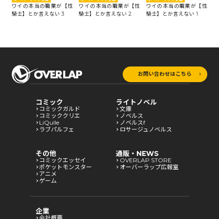
ワイの本当の職業が【性
ワイの本当の職業が【性
ワイの本当の職業が【性
騎士】とか言えない 3
騎士】とか言えない 2
騎士】とか言えない 1
お問い合わせはこちら
コミック
ライトノベル
コミックガルド
文庫
コミッククリエ
ノベルス
LiQulle
ノベルスf
ラブパルフェ
ロサージュノベルス
その他
通販・NEWS
コミックエッセイ
OVERLAP STORE
ポケットモンスター
オーバーラップ広報室
アニメ
ゲーム
企業
会社概要