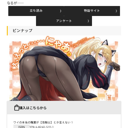
なるが――
立ち読み
特設サイト
コミックエッセイ
アンケート
閉じる
ピンナップ
購入はこちらから
ワイの本当の職業が【性騎士】とか言えない 1
ISBN
978-4-8240-1211-1