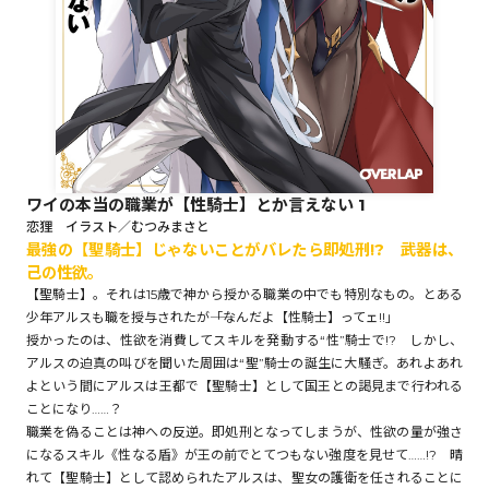
ロサージュノベルス
コミックガルド
ワイの本当の職業が【性騎士】とか言えない 1
恋狸 イラスト／むつみまさと
最強の【聖騎士】じゃないことがバレたら即処刑!? ――武器は、
コミッククリエ
己の性欲。
【聖騎士】。それは15歳で神から授かる職業の中でも特別なもの。とある
少年アルスも職を授与されたが――「なんだよ【性騎士】ってェ!!」
授かったのは、性欲を消費してスキルを発動する“性”騎士で!? しかし、
リキューレ
アルスの迫真の叫びを聞いた周囲は“聖”騎士の誕生に大騒ぎ。あれよあれ
よという間にアルスは王都で【聖騎士】として国王との謁見まで行われる
ことになり……？
職業を偽ることは神への反逆。即処刑となってしまうが、性欲の量が強さ
になるスキル《性なる盾》が王の前でとてつもない強度を見せて……!? 晴
コミックパルフェ
れて【聖騎士】として認められたアルスは、聖女の護衛を任されることに