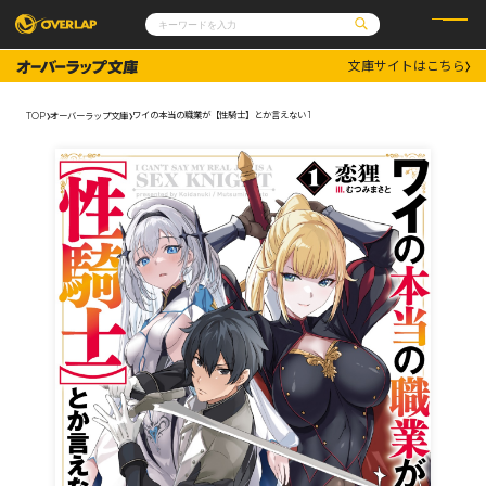
文庫サイトはこちら
コミック
ライトノベル
コミックガルド
文庫
ワイの本当の職業が【性騎士】とか言えない 1
TOP
オーバーラップ文庫
コミッククリエ
ノベルス
LiQulle
ノベルスf
ラブパルフェ
ロサージュノベルス
その他
通販・NEWS
コミックエッセイ
OVERLAP STORE
ポケットモンスター
オーバーラップ広報室
アニメ
ゲーム
企業
会社概要
オーバーラップ文庫
採用情報
アクセス
オーバーラップホールディングス
お問い合わせはこちら
オーバーラップノベルス
オーバーラップノベルスf