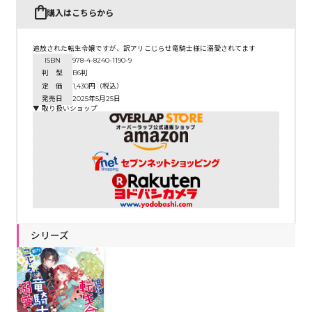
購入はこちらから
追放された転生令嬢ですが、訳アリこじらせ竜騎士様に溺愛されてます
ISBN
978-4-8240-1190-9
判 型
B6判
定 価
1,430円（税込）
発売日
2025年5月25日
▼ 取り扱いショップ
シリーズ