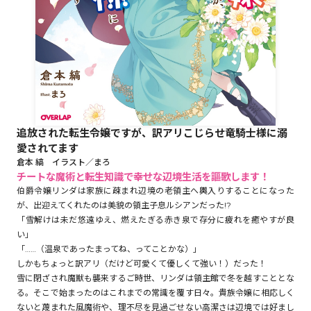
ロサージュノベルス
コミックガルド
追放された転生令嬢ですが、訳アリこじらせ竜騎士様に溺
愛されてます
コミッククリエ
倉本 縞 イラスト／まろ
チートな魔術と転生知識で幸せな辺境生活を謳歌します！
伯爵令嬢リンダは家族に疎まれ辺境の老領主へ輿入りすることになった
が、出迎えてくれたのは美貌の領主子息ルシアンだった!?
「雪解けは未だ悠遠ゆえ、燃えたぎる赤き泉で存分に疲れを癒やすが良
リキューレ
い」
「……（温泉であったまってね、ってことかな）」
しかもちょっと訳アリ（だけど可愛くて優しくて強い！）だった！
雪に閉ざされ魔獣も襲来するご時世、リンダは領主館で冬を越すこととな
コミックパルフェ
る。そこで始まったのはこれまでの常識を覆す日々。貴族令嬢に相応しく
ないと蔑まれた風魔術や、理不尽を見過ごせない高潔さは辺境では好まし