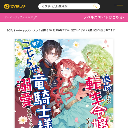
ノベルスfサイトはこちら
コミック
ライトノベル
コミックガルド
文庫
追放された転生令嬢ですが、訳アリこじらせ竜騎士様に溺愛されてます
TOP
オーバーラップノベルスｆ
コミッククリエ
ノベルス
LiQulle
ノベルスf
ラブパルフェ
ロサージュノベルス
その他
通販・NEWS
コミックエッセイ
OVERLAP STORE
ポケットモンスター
オーバーラップ広報室
アニメ
ゲーム
企業
会社概要
オーバーラップ文庫
採用情報
アクセス
オーバーラップホールディングス
お問い合わせはこちら
オーバーラップノベルス
オーバーラップノベルスf