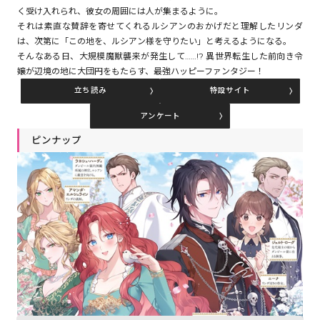
く受け入れられ、彼女の周囲には人が集まるように。
それは素直な賛辞を寄せてくれるルシアンのおかげだと理解したリンダ
は、次第に「この地を、ルシアン様を守りたい」と考えるようになる。
コミックエッセイ
そんなある日、大規模魔獣襲来が発生して……!? 異世界転生した前向き令
嬢が辺境の地に大団円をもたらす、最強ハッピーファンタジー！
閉じる
立ち読み
特設サイト
アンケート
ピンナップ