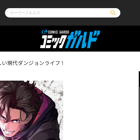
ル
その他
通販・NEW
い現代ダンジョンライフ 1
コミックエッセイ
OVERLAP STOR
ポケットモンスター
オーバーラップ広
アニメ
ス
ゲーム
ーラップノベルス
オーバーラップノベルスf
ロサージュノ
リキューレ
コミックパルフェ