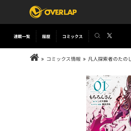
連載一覧
履歴
コミックス
コミック
ライトノベ
コミックス情報
凡人探索者のたのし
コミックガルド
文庫
コミッククリエ
ノベルス
LiQulle
ノベルスf
ラブパルフェ
ロサージュノベル
オーバーラップ文庫
オーバ
コミッククリエ