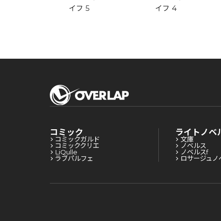
6
イフ 5
イフ 4
コミック
ライトノベ
コミックガルド
文庫
コミッククリエ
ノベルス
LiQulle
ノベルスf
ラブパルフェ
ロサージュノ