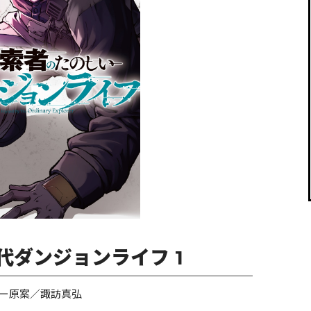
閉じる
代ダンジョンライフ 1
ー原案／諏訪真弘