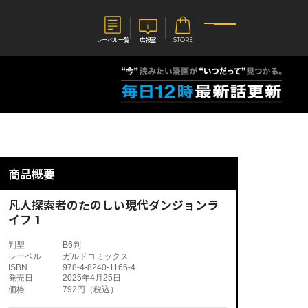
レーベル一覧
広報室
STORE
S
企業
E
会社概要
報室
採用情報
アクセス
商品概要
オーバーラップホールディングス
ベルス
コミックガルド
お問い合わせはこちら
凡人探索者のたのしい現代ダンジョンラ
イフ 1
判型
B6判
レーベル
ガルドコミックス
ISBN
978-4-8240-1166-4
コミックエッセイ
発売日
2025年4月25日
価格
792円（税込）