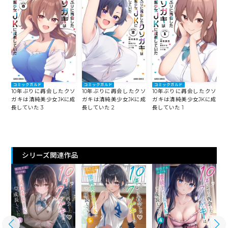
コミックガルド
コミックガルド
コミックガルド
10年ぶりに再会したクソ
10年ぶりに再会したクソ
10年ぶりに再会したクソ
ガキは清純美少女JKに成
ガキは清純美少女JKに成
ガキは清純美少女JKに成
長していた 3
長していた 2
長していた 1
シリーズ関連作品