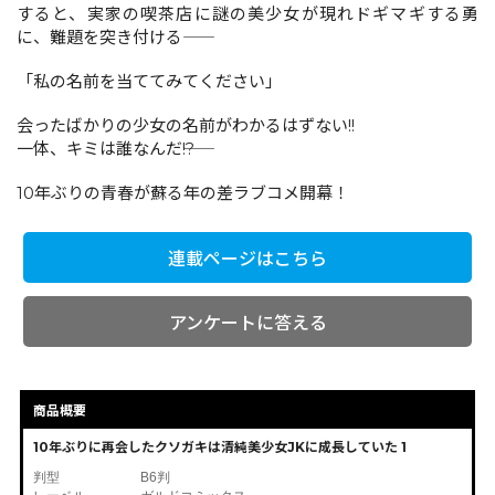
すると、実家の喫茶店に謎の美少女が現れドギマギする勇
に、難題を突き付ける――
コミックエッセイ
「私の名前を当ててみてください」
閉じる
会ったばかりの少女の名前がわかるはずない!!
一体、キミは誰なんだ――!?
10年ぶりの青春が蘇る年の差ラブコメ開幕！
連載ページはこちら
アンケートに答える
商品概要
10年ぶりに再会したクソガキは清純美少女JKに成長していた 1
判型
B6判