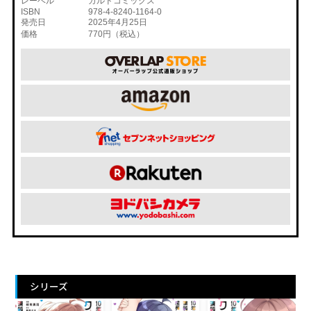
レーベル
ガルドコミックス
ISBN
978-4-8240-1164-0
発売日
2025年4月25日
価格
770円（税込）
シリーズ