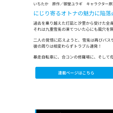
いちたか 原作／御堂ユラギ キャラクター原
にじり寄るオトナの魅力に陥落必
過去を乗り越えた灯凪と汐里から受けた全身全
それは九重雪兎の凍てついた心にも風穴を
二人の覚悟に応えようと、雪兎は再びバス
彼の周りは相変わらずトラブル連発！
暴走自転車に、合コンの修羅場に、そして母・
連載ページはこちら