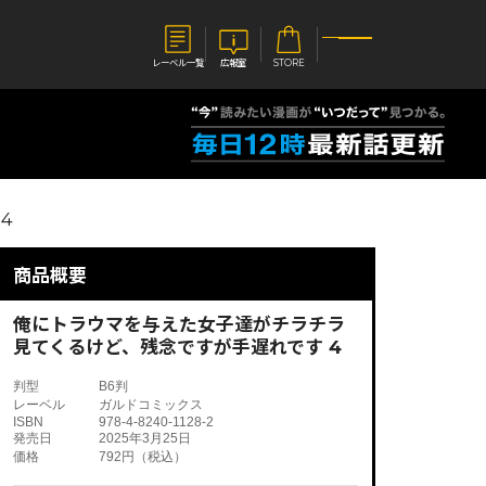
レーベル一覧
広報室
STORE
S
企業
4
E
会社概要
報室
採用情報
アクセス
商品概要
オーバーラップホールディングス
ベルス
コミックガルド
お問い合わせはこちら
俺にトラウマを与えた女子達がチラチラ
見てくるけど、残念ですが手遅れです 4
判型
B6判
レーベル
ガルドコミックス
ISBN
978-4-8240-1128-2
コミックエッセイ
発売日
2025年3月25日
価格
792円（税込）