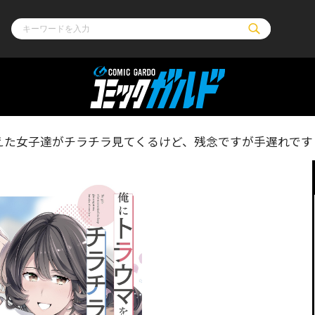
ル
その他
通販・NEW
えた女子達がチラチラ見てくるけど、残念ですが手遅れです 
コミックエッセイ
OVERLAP STOR
ポケットモンスター
オーバーラップ広
アニメ
ス
ゲーム
ーラップノベルス
オーバーラップノベルスf
ロサージュノ
リキューレ
コミックパルフェ