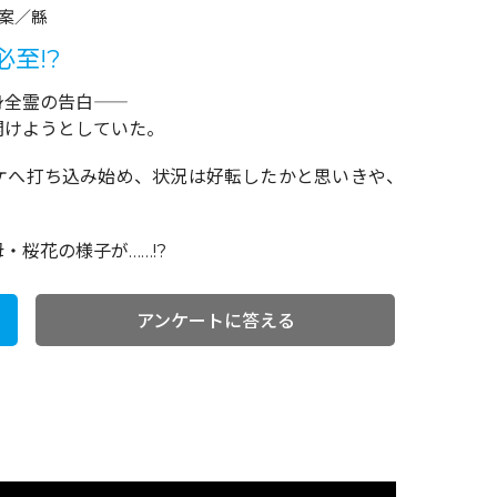
案／緜
至!?
霊の告白――
開けようとしていた。
ケへ打ち込み始め、状況は好転したかと思いきや、
桜花の様子が……!?
アンケートに答える