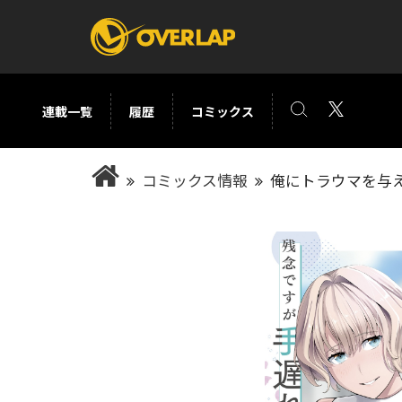
連載一覧
履歴
コミックス
コミック
ライトノベ
コミックス情報
俺にトラウマを与
コミックガルド
文庫
コミッククリエ
ノベルス
LiQulle
ノベルスf
ラブパルフェ
ロサージュノベル
オーバーラップ文庫
オーバ
コミッククリエ